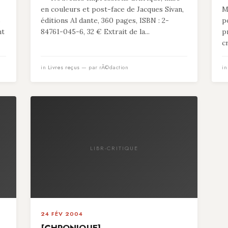
en couleurs et post-face de Jacques Sivan,
M
s
éditions Al dante, 360 pages, ISBN : 2-
p
nt
84761-045-6, 32 € Extrait de la...
p
c
in
Livres reçus
— par rÃ©daction
i
LIBR-CRITIQUE
24 FÉV 2004