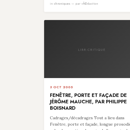
in
chroniques
— par rÃ©daction
LIBR-CRITIQUE
3 OCT 2005
FENÊTRE, PORTE ET FAÇADE DE
JÉRÔME MAUCHE, PAR PHILIPPE
BOISNARD
Cadrages/décadrages Tout a lieu dans
Fenêtre, porte et façade, longue prosodi