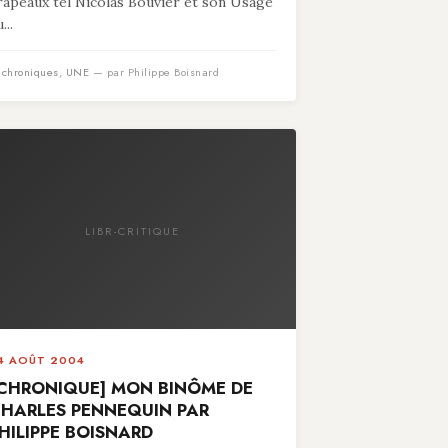
rapeaux tel Nicolas Bouvier et son Usage
...
n
chroniques
,
UNE
— par Philippe Boisnard
LIBR-CRITIQUE
4 AOÛT 2004
CHRONIQUE] MON BINÔME DE
HARLES PENNEQUIN PAR
HILIPPE BOISNARD