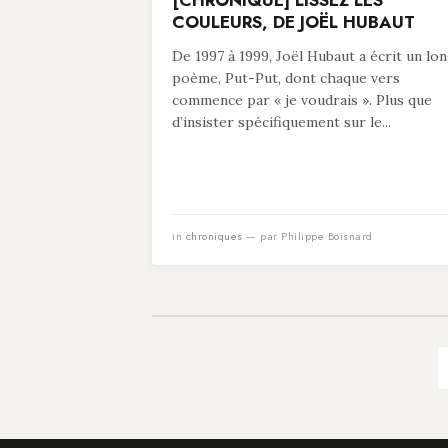
[CHRONIQUE] LISSEZ LES
COULEURS, DE JOËL HUBAUT
De 1997 à 1999, Joël Hubaut a écrit un lo
poème, Put-Put, dont chaque vers
commence par « je voudrais ». Plus que
d’insister spécifiquement sur le...
in
chroniques
— par Philippe Boisnard