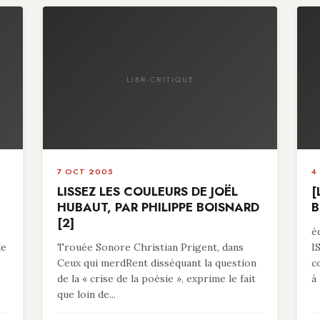
LIBR-CRITIQUE
7 OCT 2005
4
LISSEZ LES COULEURS DE JOËL
[
HUBAUT, PAR PHILIPPE BOISNARD
B
[2]
é
le
Trouée Sonore Christian Prigent, dans
I
Ceux qui merdRent disséquant la question
c
de la « crise de la poésie », exprime le fait
à 
que loin de...