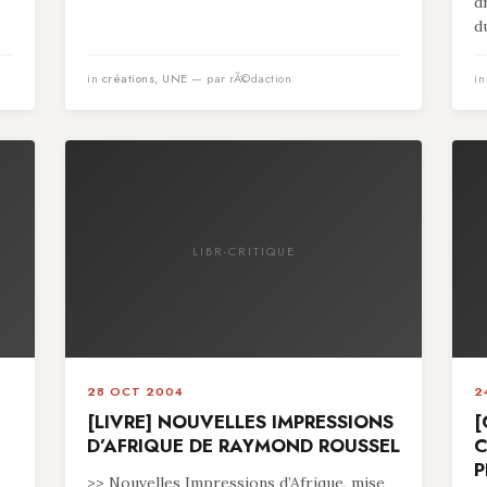
d
du
in
créations
,
UNE
— par rÃ©daction
i
LIBR-CRITIQUE
28 OCT 2004
2
[LIVRE] NOUVELLES IMPRESSIONS
[
D’AFRIQUE DE RAYMOND ROUSSEL
C
P
>> Nouvelles Impressions d’Afrique, mise