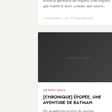
selon la question du regard, d’un regard
qui établit le livre comme une vision...
in
chroniques
— par Philippe Boisnard
LIBR-CRITIQUE
28 NOV 2004
[CHRONIQUE] ÉPOPÉE, UNE
AVENTURE DE BATMAN
De nombreux textes de poésie