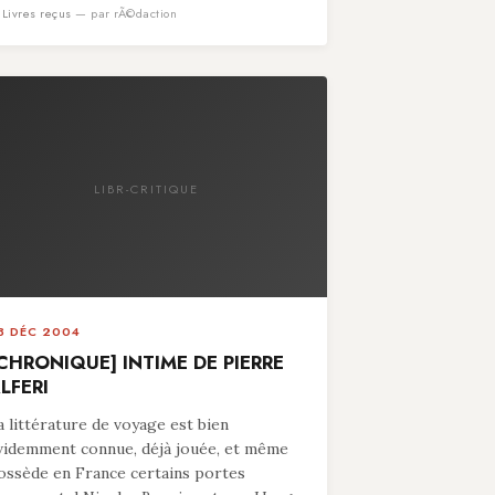
n
Livres reçus
— par rÃ©daction
LIBR-CRITIQUE
8 DÉC 2004
CHRONIQUE] INTIME DE PIERRE
LFERI
a littérature de voyage est bien
videmment connue, déjà jouée, et même
ossède en France certains portes