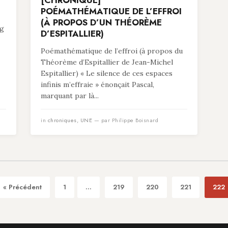
[CHRONIQUE]
POÉMATHÉMATIQUE DE L’EFFROI
(À PROPOS D’UN THÉORÈME
ng
D’ESPITALLIER)
Poémathématique de l’effroi (à propos du
Théorème d’Espitallier de Jean-Michel
Espitallier) « Le silence de ces espaces
infinis m’effraie » énonçait Pascal,
marquant par là...
in
chroniques
,
UNE
— par Philippe Boisnard
« Précédent
1
...
219
220
221
222