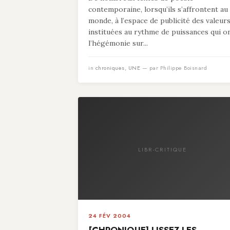
contemporaine, lorsqu’ils s’affrontent au
monde, à l’espace de publicité des valeur
instituées au rythme de puissances qui o
l’hégémonie sur...
in
chroniques
,
UNE
— par Philippe Boisnard
LIBR-CRITIQUE
24 FÉV 2004