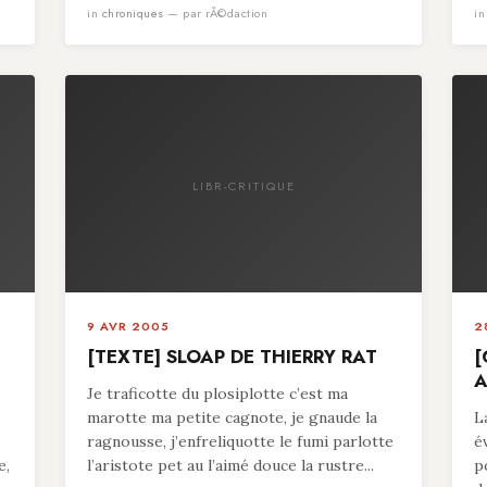
in
chroniques
— par rÃ©daction
i
LIBR-CRITIQUE
9 AVR 2005
2
[TEXTE] SLOAP DE THIERRY RAT
[
A
Je traficotte du plosiplotte c’est ma
marotte ma petite cagnote, je gnaude la
L
ragnousse, j’enfreliquotte le fumi parlotte
é
e,
l’aristote pet au l’aimé douce la rustre...
p