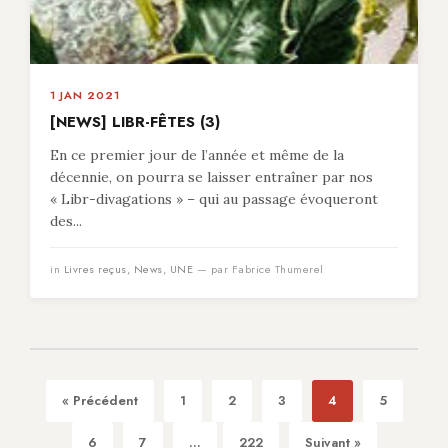
1 JAN 2021
[NEWS] LIBR-FÊTES (3)
En ce premier jour de l’année et même de la
décennie, on pourra se laisser entraîner par nos
« Libr-divagations » – qui au passage évoqueront
des...
in
Livres reçus
,
News
,
UNE
— par Fabrice Thumerel
« Précédent
1
2
3
4
5
6
7
...
222
Suivant »