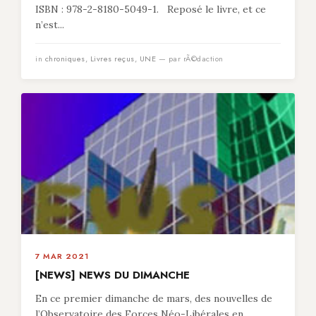
ISBN : 978-2-8180-5049-1. Reposé le livre, et ce
n’est...
in
chroniques
,
Livres reçus
,
UNE
— par rÃ©daction
7 MAR 2021
[NEWS] NEWS DU DIMANCHE
En ce premier dimanche de mars, des nouvelles de
l’Observatoire des Forces Néo-Libérales en