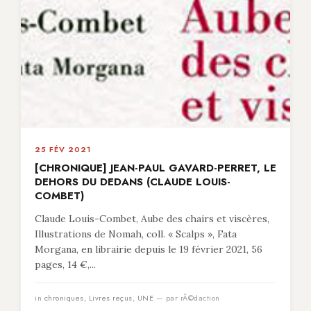
25 FÉV 2021
[CHRONIQUE] JEAN-PAUL GAVARD-PERRET, LE
DEHORS DU DEDANS (CLAUDE LOUIS-
COMBET)
Claude Louis-Combet, Aube des chairs et viscères,
Illustrations de Nomah, coll. « Scalps », Fata
Morgana, en librairie depuis le 19 février 2021, 56
pages, 14 €,...
in
chroniques
,
Livres reçus
,
UNE
— par rÃ©daction