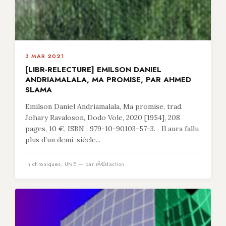
3 MAR 2021
[LIBR-RELECTURE] EMILSON DANIEL
ANDRIAMALALA, MA PROMISE, PAR AHMED
SLAMA
Emilson Daniel Andriamalala, Ma promise, trad.
Johary Ravaloson, Dodo Vole, 2020 [1954], 208
pages, 10 €, ISBN : 979-10-90103-57-3. Il aura fallu
plus d’un demi-siècle...
in
chroniques
,
UNE
— par rÃ©daction