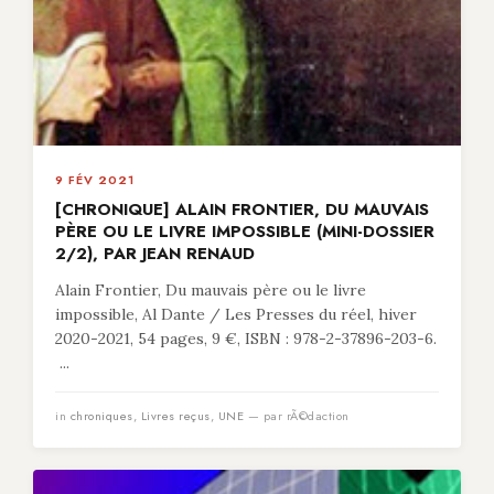
9 FÉV 2021
[CHRONIQUE] ALAIN FRONTIER, DU MAUVAIS
PÈRE OU LE LIVRE IMPOSSIBLE (MINI-DOSSIER
2/2), PAR JEAN RENAUD
Alain Frontier, Du mauvais père ou le livre
impossible, Al Dante / Les Presses du réel, hiver
2020-2021, 54 pages, 9 €, ISBN : 978-2-37896-203-6.
...
in
chroniques
,
Livres reçus
,
UNE
— par rÃ©daction