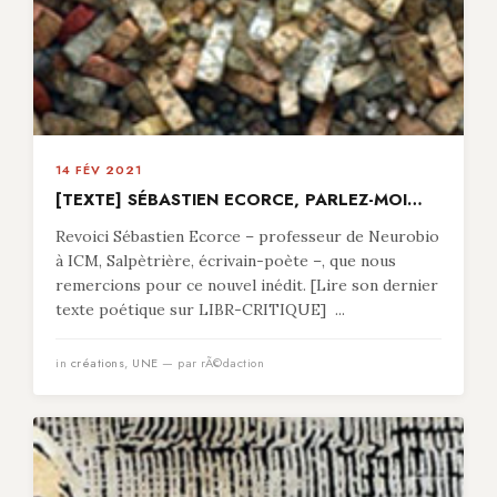
14 FÉV 2021
[TEXTE] SÉBASTIEN ECORCE, PARLEZ-MOI…
Revoici Sébastien Ecorce – professeur de Neurobio
à ICM, Salpètrière, écrivain-poète –, que nous
remercions pour ce nouvel inédit. [Lire son dernier
texte poétique sur LIBR-CRITIQUE] ...
in
créations
,
UNE
— par rÃ©daction