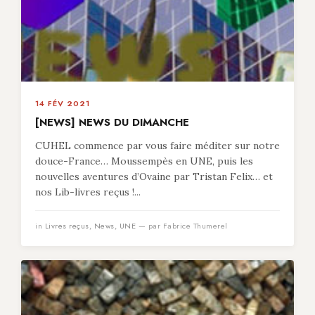
14 FÉV 2021
[NEWS] NEWS DU DIMANCHE
CUHEL commence par vous faire méditer sur notre
douce-France… Moussempès en UNE, puis les
nouvelles aventures d’Ovaine par Tristan Felix… et
nos Lib-livres reçus !...
in
Livres reçus
,
News
,
UNE
— par Fabrice Thumerel