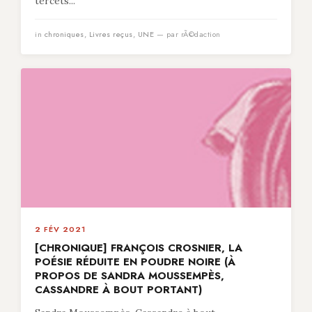
tercets...
in
chroniques
,
Livres reçus
,
UNE
— par rÃ©daction
2 FÉV 2021
[CHRONIQUE] FRANÇOIS CROSNIER, LA
POÉSIE RÉDUITE EN POUDRE NOIRE (À
PROPOS DE SANDRA MOUSSEMPÈS,
CASSANDRE À BOUT PORTANT)