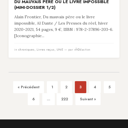
DU MAUVAIS PÈRE OU LE LIVRE IMPOSSIBLE
(MINI-DOSSIER 1/2)
Alain Frontier, Du mauvais père ou le livre
impossible, Al Dante / Les Presses du réel, hiver
2020-2021, 54 pages, 9 €, ISBN : 978-2-37896-203-6.
[Iconographie...
in
chroniques
,
Livres reçus
,
UNE
— par rÃ©daction
« Précédent
1
2
3
4
5
6
...
222
Suivant »