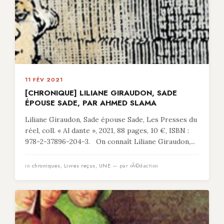
11 FÉV 2021
[CHRONIQUE] LILIANE GIRAUDON, SADE
ÉPOUSE SADE, PAR AHMED SLAMA
Liliane Giraudon, Sade épouse Sade, Les Presses du
réel, coll. « Al dante », 2021, 88 pages, 10 €, ISBN :
978-2-37896-204-3. On connaît Liliane Giraudon,...
in
chroniques
,
Livres reçus
,
UNE
— par rÃ©daction