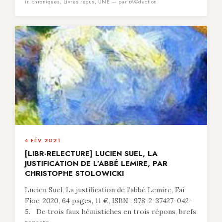
in
chroniques
,
Livres reçus
,
UNE
— par rÃ©daction
4 FÉV 2021
[LIBR-RELECTURE] LUCIEN SUEL, LA
JUSTIFICATION DE L’ABBÉ LEMIRE, PAR
CHRISTOPHE STOLOWICKI
Lucien Suel, La justification de l’abbé Lemire, Faï
Fioc, 2020, 64 pages, 11 €, ISBN : 978-2-37427-042-
5. De trois faux hémistiches en trois répons, brefs