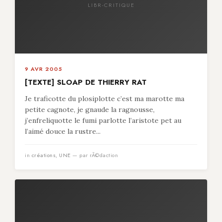
LIBR-CRITIQUE
9 AVR 2005
[TEXTE] SLOAP DE THIERRY RAT
Je traficotte du plosiplotte c’est ma marotte ma
petite cagnote, je gnaude la ragnousse,
j’enfreliquotte le fumi parlotte l’aristote pet au
l’aimé douce la rustre...
in
créations
,
UNE
— par rÃ©daction