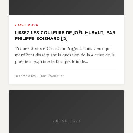
7 OCT 2005
LISSEZ LES COULEURS DE JOËL HUBAUT, PAR
PHILIPPE BOISNARD [2]
Trouée Sonore Christian Prigent, dans Ceux qui
merdRent disséquant la question de la « crise de la
poésie », exprime le fait que loin de...
in
chroniques
— par rÃ©daction
LIBR-CRITIQUE