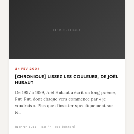
LIBR-CRITIQUE
24 FÉV 2004
[CHRONIQUE] LISSEZ LES COULEURS, DE JOËL
HUBAUT
De 1997 à 1999, Joël Hubaut a écrit un long poème,
Put-Put, dont chaque vers commence par « je
voudrais ». Plus que d’insister spécifiquement sur
le...
in
chroniques
— par Philippe Boisnard