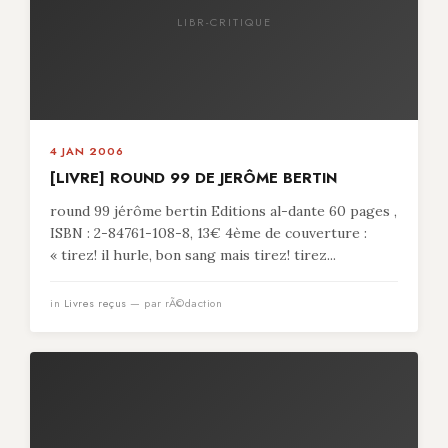
LIBR-CRITIQUE
4 JAN 2006
[LIVRE] ROUND 99 DE JERÔME BERTIN
round 99 jérôme bertin Editions al-dante 60 pages ,
ISBN : 2-84761-108-8, 13€ 4ème de couverture :
« tirez! il hurle, bon sang mais tirez! tirez...
in
Livres reçus
— par rÃ©daction