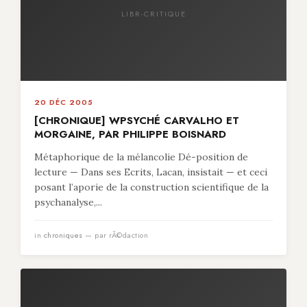
LIBR-CRITIQUE
20 DÉC 2005
[CHRONIQUE] WPSYCHÉ CARVALHO ET
MORGAINE, PAR PHILIPPE BOISNARD
Métaphorique de la mélancolie Dé-position de
lecture — Dans ses Ecrits, Lacan, insistait — et ceci
posant l’aporie de la construction scientifique de la
psychanalyse,...
in
chroniques
— par rÃ©daction