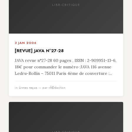
LIBR-CRITIQUE
3 JAN 2006
[REVUE] JAVA N°27-28
JAVA revue n°27-28 60 pages , ISSN : 2-909951-13-6,
18€ pour commander le numéro :JAVA 116 avenue
Ledru-Rollin – 75011 Paris 4ème de couverture :...
in
Livres reçus
— par rÃ©daction
LIBR-CRITIQUE