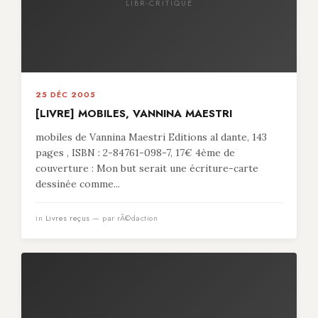
LIBR-CRITIQUE
25 DÉC 2005
[LIVRE] MOBILES, VANNINA MAESTRI
mobiles de Vannina Maestri Editions al dante, 143
pages , ISBN : 2-84761-098-7, 17€ 4ème de
couverture : Mon but serait une écriture-carte
dessinée comme...
in
Livres reçus
— par rÃ©daction