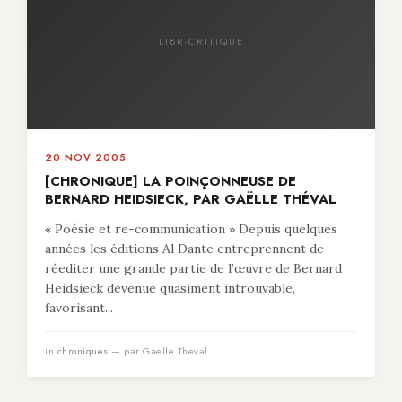
LIBR-CRITIQUE
20 NOV 2005
[CHRONIQUE] LA POINÇONNEUSE DE
BERNARD HEIDSIECK, PAR GAËLLE THÉVAL
« Poésie et re-communication » Depuis quelques
années les éditions Al Dante entreprennent de
réediter une grande partie de l’œuvre de Bernard
Heidsieck devenue quasiment introuvable,
favorisant...
in
chroniques
— par Gaelle Theval