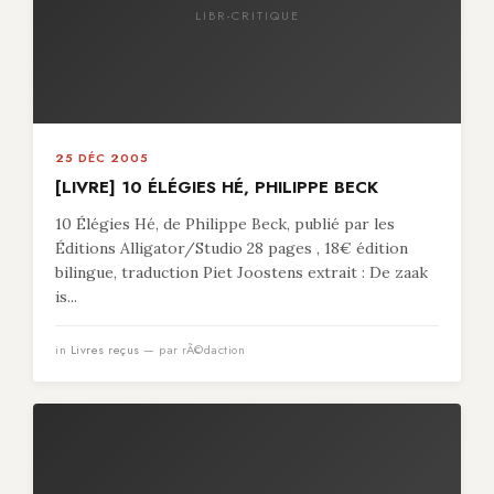
LIBR-CRITIQUE
25 DÉC 2005
[LIVRE] 10 ÉLÉGIES HÉ, PHILIPPE BECK
10 Élégies Hé, de Philippe Beck, publié par les
Éditions Alligator/Studio 28 pages , 18€ édition
bilingue, traduction Piet Joostens extrait : De zaak
is...
in
Livres reçus
— par rÃ©daction