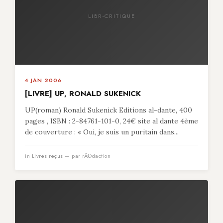
LIBR-CRITIQUE
4 JAN 2006
[LIVRE] UP, RONALD SUKENICK
UP(roman) Ronald Sukenick Editions al-dante, 400
pages , ISBN : 2-84761-101-0, 24€ site al dante 4ème
de couverture : « Oui, je suis un puritain dans...
in
Livres reçus
— par rÃ©daction