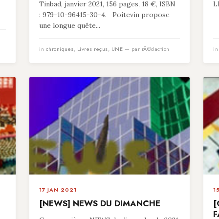
Tinbad, janvier 2021, 156 pages, 18 €, ISBN
L
: 979-10-96415-30-4. Poitevin propose
une longue quête...
in
chroniques
,
Livres reçus
,
UNE
— par rÃ©daction
i
17 JAN 2021
1
[NEWS] NEWS DU DIMANCHE
[
F