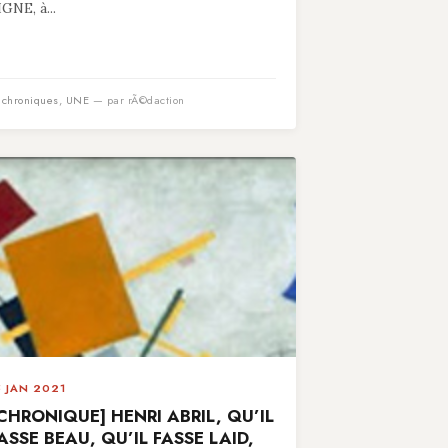
IGNE, à...
n
chroniques
,
UNE
— par rÃ©daction
5 JAN 2021
CHRONIQUE] HENRI ABRIL, QU’IL
ASSE BEAU, QU’IL FASSE LAID,