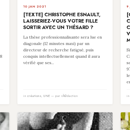
10 JAN 2021
9
[TEXTE] CHRISTOPHE ESNAULT,
[
LAISSERIEZ-VOUS VOTRE FILLE
C
SORTIR AVEC UN THÉSARD ?
C
V
La thèse professionnalisante sera lue en
M
diagonale (12 minutes maxi) par un
directeur de recherche fatigué, puis
S
78
conquis intellectuellement quand il aura
C
vérifié que ses...
s
9
l
en
in
créations
,
UNE
— par rÃ©daction
i