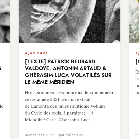
3 JAN 2021
1
[TEXTE] PATRICK BEURARD-
[
S
VALDOYE, ANTONIN ARTAUD &
E
GHÉRASIM LUCA VOLATILÉS SUR
l
LE MÊME MÉRIDIEN
p
Nous sommes très heureux de commencer
p
cette année 2021 avec un extrait
de
de Lamenta des murs (huitième volume
du Cycle des exils, à paraître). à
Micheline Catti-Ghérasim-Luca...
in
créations
,
UNE
— par rÃ©daction
i