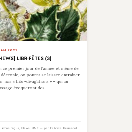
 JAN 2021
NEWS] LIBR-FÊTES (3)
n ce premier jour de l’année et même de
a décennie, on pourra se laisser entraîner
ar nos « Libr-divagations » – qui au
assage évoqueront des...
n
Livres reçus
,
News
,
UNE
— par Fabrice Thumerel