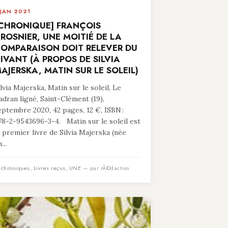
 JAN 2021
CHRONIQUE] FRANÇOIS
ROSNIER, UNE MOITIÉ DE LA
OMPARAISON DOIT RELEVER DU
IVANT (À PROPOS DE SILVIA
AJERSKA, MATIN SUR LE SOLEIL)
ilvia Majerska, Matin sur le soleil, Le
adran ligné, Saint-Clément (19),
eptembre 2020, 42 pages, 12 €, ISBN :
78-2-9543696-3-4. Matin sur le soleil est
e premier livre de Silvia Majerska (née
...
n
chroniques
,
Livres reçus
,
UNE
— par rÃ©daction