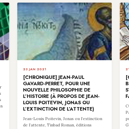
23 JAN 2021
2
[CHRONIQUE] JEAN-PAUL
[
GAVARD-PERRET, POUR UNE
B
r
NOUVELLE PHILOSOPHIE DE
S
s
L’HISTOIRE (À PROPOS DE JEAN-
F
s
LOUIS POITEVIN, JONAS OU
en
C
L’EXTINCTION DE L’ATTENTE)
P
Jean-Louis Poitevin, Jonas ou l’extinction
p
de l’attente, Tinbad Roman, éditions
G