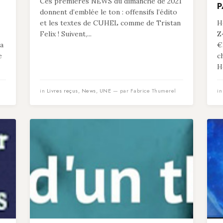
Ces premières NEWS du dimanche de 2021
P
donnent d’emblée le ton : offensifs l’édito
et les textes de CUHEL comme de Tristan
He
Felix ! Suivent,...
Z
 a
€
e
c
He
in
Livres reçus
,
News
,
UNE
— par Fabrice Thumerel
i