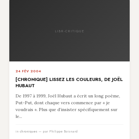
LIBR-CRITIQUE
24 FÉV 2004
[CHRONIQUE] LISSEZ LES COULEURS, DE JOËL
HUBAUT
De 1997 à 1999, Joël Hubaut a écrit un long poème,
Put-Put, dont chaque vers commence par « je
voudrais ». Plus que d’insister spécifiquement sur
le...
in
chroniques
— par Philippe Boisnard