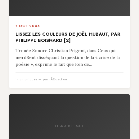
7 OCT 2005
LISSEZ LES COULEURS DE JOËL HUBAUT, PAR
PHILIPPE BOISNARD [2]
Trouée Sonore Christian Prigent, dans Ceux qui
merdRent disséquant la question de la « crise de la
poésie », exprime le fait que loin de...
in
chroniques
— par rÃ©daction
LIBR-CRITIQUE