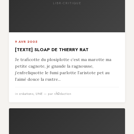
LIBR-CRITIQUE
9 AVR 2005
[TEXTE] SLOAP DE THIERRY RAT
Je traficotte du plosiplotte c’est ma marotte ma
petite cagnote, je gnaude la ragnousse,
j’enfreliquotte le fumi parlotte l’aristote pet au
l’aimé douce la rustre...
in
créations
,
UNE
— par rÃ©daction