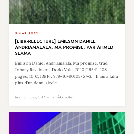
3 MAR 2021
[LIBR-RELECTURE] EMILSON DANIEL
ANDRIAMALALA, MA PROMISE, PAR AHMED
SLAMA
Emilson Daniel Andriamalala, Ma promise, trad.
Johary Ravaloson, Dodo Vole, 2020 [1954], 208
pages, 10 €, ISBN : 979-10-90103-57-3. Il aura fallu
plus d’un demi-siècle...
in
chroniques
,
UNE
— par rÃ©daction