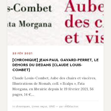
25 FÉV 2021
[CHRONIQUE] JEAN-PAUL GAVARD-PERRET, LE
DEHORS DU DEDANS (CLAUDE LOUIS-
COMBET)
Claude Louis-Combet, Aube des chairs et viscères,
Illustrations de Nomah, coll. « Scalps », Fata
Morgana, en librairie depuis le 19 février 2021, 56
pages, 14 €,...
in
chroniques
,
Livres reçus
,
UNE
— par rÃ©daction