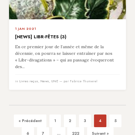
1 JAN 2021
[NEWS] LIBR-FÊTES (3)
En ce premier jour de l’année et même de la
décennie, on pourra se laisser entraîner par nos
« Libr-divagations » – qui au passage évoqueront
des...
in
Livres reçus
,
News
,
UNE
— par Fabrice Thumerel
« Précédent
1
2
3
4
5
6
7
...
222
Suivant »