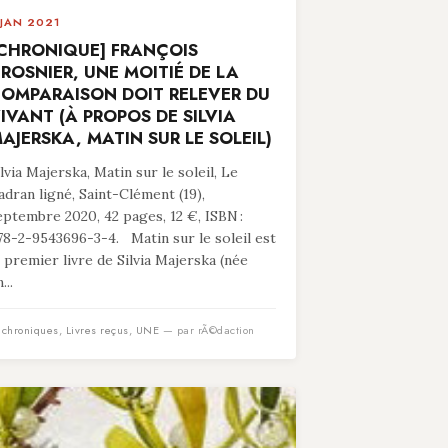
 JAN 2021
CHRONIQUE] FRANÇOIS
ROSNIER, UNE MOITIÉ DE LA
OMPARAISON DOIT RELEVER DU
IVANT (À PROPOS DE SILVIA
AJERSKA, MATIN SUR LE SOLEIL)
ilvia Majerska, Matin sur le soleil, Le
adran ligné, Saint-Clément (19),
eptembre 2020, 42 pages, 12 €, ISBN :
78-2-9543696-3-4. Matin sur le soleil est
e premier livre de Silvia Majerska (née
...
n
chroniques
,
Livres reçus
,
UNE
— par rÃ©daction