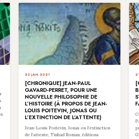
23 JAN 2021
2
[CHRONIQUE] JEAN-PAUL
[
GAVARD-PERRET, POUR UNE
B
r
NOUVELLE PHILOSOPHIE DE
S
s
L’HISTOIRE (À PROPOS DE JEAN-
F
s
LOUIS POITEVIN, JONAS OU
en
C
L’EXTINCTION DE L’ATTENTE)
P
Jean-Louis Poitevin, Jonas ou l’extinction
p
de l’attente, Tinbad Roman, éditions
G