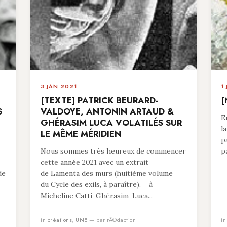
3 JAN 2021
1
[TEXTE] PATRICK BEURARD-
[
S
VALDOYE, ANTONIN ARTAUD &
E
GHÉRASIM LUCA VOLATILÉS SUR
l
LE MÊME MÉRIDIEN
p
Nous sommes très heureux de commencer
p
cette année 2021 avec un extrait
de
de Lamenta des murs (huitième volume
du Cycle des exils, à paraître). à
Micheline Catti-Ghérasim-Luca...
in
créations
,
UNE
— par rÃ©daction
i