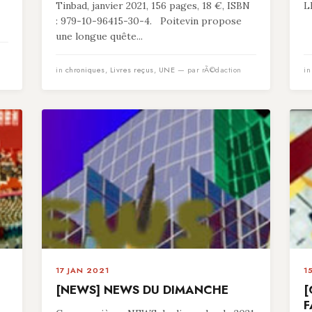
Tinbad, janvier 2021, 156 pages, 18 €, ISBN
L
: 979-10-96415-30-4. Poitevin propose
une longue quête...
in
chroniques
,
Livres reçus
,
UNE
— par rÃ©daction
i
17 JAN 2021
1
[NEWS] NEWS DU DIMANCHE
[
F