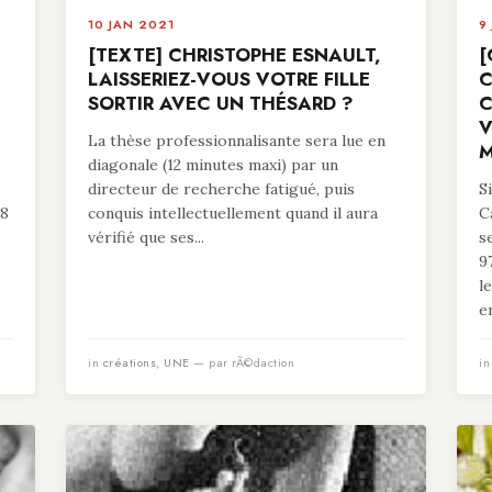
10 JAN 2021
9
[TEXTE] CHRISTOPHE ESNAULT,
[
LAISSERIEZ-VOUS VOTRE FILLE
C
SORTIR AVEC UN THÉSARD ?
C
V
La thèse professionnalisante sera lue en
M
diagonale (12 minutes maxi) par un
directeur de recherche fatigué, puis
S
78
conquis intellectuellement quand il aura
C
vérifié que ses...
s
9
l
en
in
créations
,
UNE
— par rÃ©daction
i