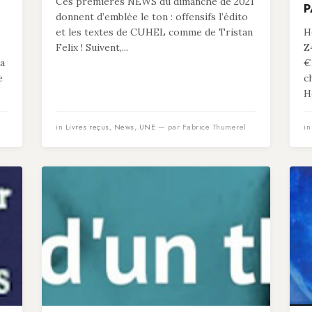
Ces premières NEWS du dimanche de 2021
P
donnent d’emblée le ton : offensifs l’édito
et les textes de CUHEL comme de Tristan
He
Felix ! Suivent,...
Z
 a
€
e
c
He
in
Livres reçus
,
News
,
UNE
— par Fabrice Thumerel
i