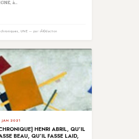
IGNE, à...
n
chroniques
,
UNE
— par rÃ©daction
5 JAN 2021
CHRONIQUE] HENRI ABRIL, QU’IL
ASSE BEAU, QU’IL FASSE LAID,