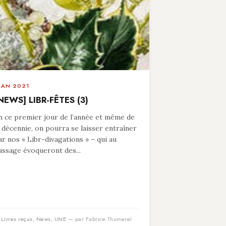
 JAN 2021
NEWS] LIBR-FÊTES (3)
n ce premier jour de l’année et même de
a décennie, on pourra se laisser entraîner
ar nos « Libr-divagations » – qui au
assage évoqueront des...
n
Livres reçus
,
News
,
UNE
— par Fabrice Thumerel