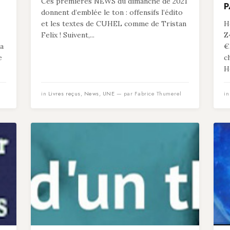
Ces premières NEWS du dimanche de 2021
P
donnent d’emblée le ton : offensifs l’édito
et les textes de CUHEL comme de Tristan
He
Felix ! Suivent,...
Z
 a
€
e
c
He
in
Livres reçus
,
News
,
UNE
— par Fabrice Thumerel
i