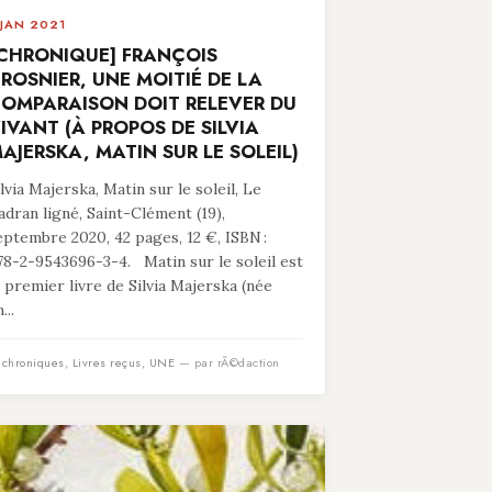
 JAN 2021
CHRONIQUE] FRANÇOIS
ROSNIER, UNE MOITIÉ DE LA
OMPARAISON DOIT RELEVER DU
IVANT (À PROPOS DE SILVIA
AJERSKA, MATIN SUR LE SOLEIL)
ilvia Majerska, Matin sur le soleil, Le
adran ligné, Saint-Clément (19),
eptembre 2020, 42 pages, 12 €, ISBN :
78-2-9543696-3-4. Matin sur le soleil est
e premier livre de Silvia Majerska (née
...
n
chroniques
,
Livres reçus
,
UNE
— par rÃ©daction