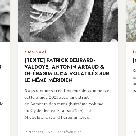
3 JAN 2021
1
[TEXTE] PATRICK BEURARD-
[
S
VALDOYE, ANTONIN ARTAUD &
E
GHÉRASIM LUCA VOLATILÉS SUR
l
LE MÊME MÉRIDIEN
p
Nous sommes très heureux de commencer
p
cette année 2021 avec un extrait
de
de Lamenta des murs (huitième volume
du Cycle des exils, à paraître). à
Micheline Catti-Ghérasim-Luca...
in
créations
,
UNE
— par rÃ©daction
i