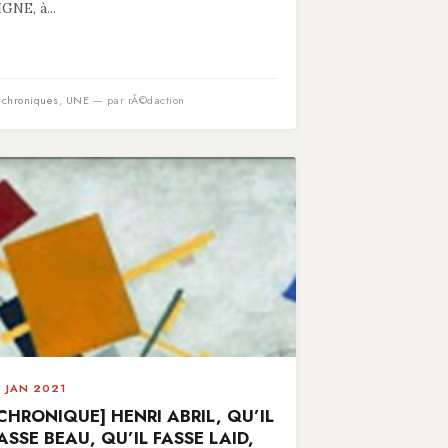
IGNE, à...
n
chroniques
,
UNE
— par rÃ©daction
5 JAN 2021
CHRONIQUE] HENRI ABRIL, QU’IL
ASSE BEAU, QU’IL FASSE LAID,