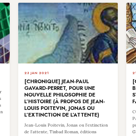
23 JAN 2021
2
[CHRONIQUE] JEAN-PAUL
[
GAVARD-PERRET, POUR UNE
B
r
NOUVELLE PHILOSOPHIE DE
S
s
L’HISTOIRE (À PROPOS DE JEAN-
F
s
LOUIS POITEVIN, JONAS OU
en
C
L’EXTINCTION DE L’ATTENTE)
P
Jean-Louis Poitevin, Jonas ou l’extinction
p
de l’attente, Tinbad Roman, éditions
G