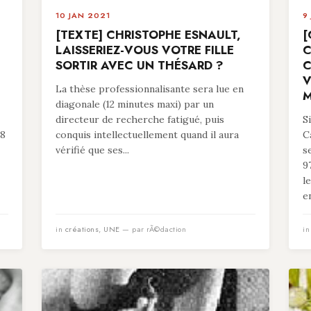
10 JAN 2021
9
[TEXTE] CHRISTOPHE ESNAULT,
[
LAISSERIEZ-VOUS VOTRE FILLE
C
SORTIR AVEC UN THÉSARD ?
C
V
La thèse professionnalisante sera lue en
M
diagonale (12 minutes maxi) par un
directeur de recherche fatigué, puis
S
78
conquis intellectuellement quand il aura
C
vérifié que ses...
s
9
l
en
in
créations
,
UNE
— par rÃ©daction
i