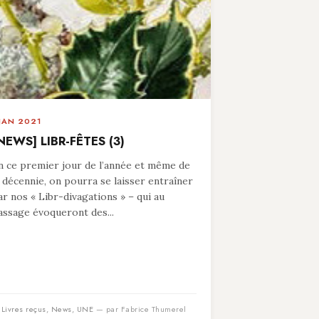
 JAN 2021
NEWS] LIBR-FÊTES (3)
n ce premier jour de l’année et même de
a décennie, on pourra se laisser entraîner
ar nos « Libr-divagations » – qui au
assage évoqueront des...
n
Livres reçus
,
News
,
UNE
— par Fabrice Thumerel