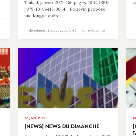
Tinbad, janvier 2021, 156 pages, 18 €, ISBN
L
: 979-10-96415-30-4. Poitevin propose
une longue quête...
in
chroniques
,
Livres reçus
,
UNE
— par rÃ©daction
i
17 JAN 2021
1
[NEWS] NEWS DU DIMANCHE
[
F