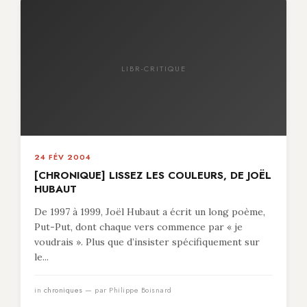
LIBR-CRITIQUE
24 FÉV 2004
[CHRONIQUE] LISSEZ LES COULEURS, DE JOËL
HUBAUT
De 1997 à 1999, Joël Hubaut a écrit un long poème,
Put-Put, dont chaque vers commence par « je
voudrais ». Plus que d’insister spécifiquement sur
le...
in
chroniques
— par Philippe Boisnard