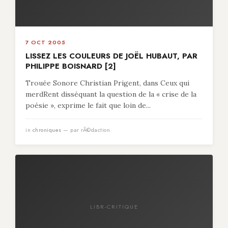
7 OCT 2005
LISSEZ LES COULEURS DE JOËL HUBAUT, PAR
PHILIPPE BOISNARD [2]
Trouée Sonore Christian Prigent, dans Ceux qui
merdRent disséquant la question de la « crise de la
poésie », exprime le fait que loin de...
in
chroniques
— par rÃ©daction
LIBR-CRITIQUE