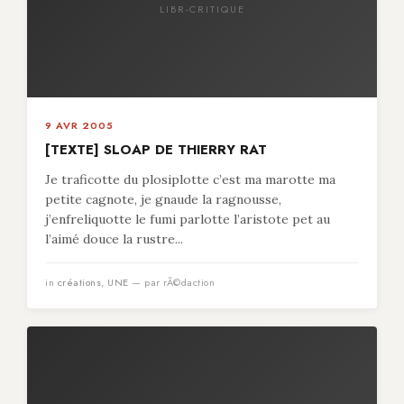
LIBR-CRITIQUE
9 AVR 2005
[TEXTE] SLOAP DE THIERRY RAT
Je traficotte du plosiplotte c’est ma marotte ma
petite cagnote, je gnaude la ragnousse,
j’enfreliquotte le fumi parlotte l’aristote pet au
l’aimé douce la rustre...
in
créations
,
UNE
— par rÃ©daction