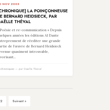
0 NOV 2005
CHRONIQUE] LA POINÇONNEUSE
E BERNARD HEIDSIECK, PAR
AËLLE THÉVAL
 Poésie et re-communication » Depuis
uelques années les éditions Al Dante
ntreprennent de réediter une grande
artie de l’œuvre de Bernard Heidsieck
evenue quasiment introuvable,
vorisant...
n
chroniques
— par Gaelle Theval
22
Suivant »