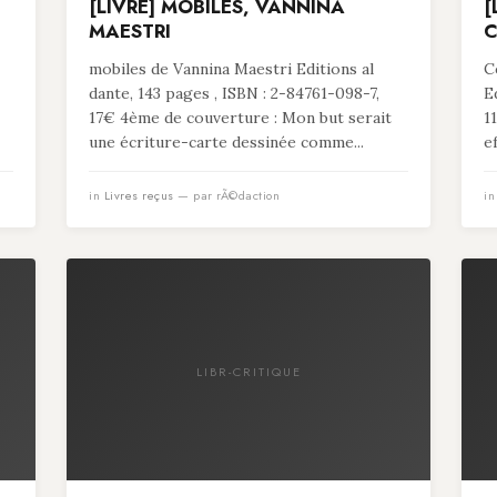
[LIVRE] MOBILES, VANNINA
[
MAESTRI
C
mobiles de Vannina Maestri Editions al
C
dante, 143 pages , ISBN : 2-84761-098-7,
E
17€ 4ème de couverture : Mon but serait
1
une écriture-carte dessinée comme...
e
in
Livres reçus
— par rÃ©daction
i
LIBR-CRITIQUE