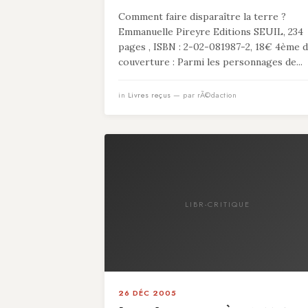
Comment faire disparaître la terre ?
Emmanuelle Pireyre Editions SEUIL, 234
pages , ISBN : 2-02-081987-2, 18€ 4ème 
couverture : Parmi les personnages de...
in
Livres reçus
— par rÃ©daction
LIBR-CRITIQUE
26 DÉC 2005