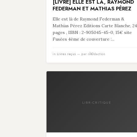
[LIVRE] ELLE EST LÀ, RAYMOND
FEDERMAN ET MATHIAS PÉREZ
Elle est là de Raymond Federman &
Mathias Pérez Editions Carte Blanche, 24
pages , ISBN : 2-905045-45-0, 15€ site
Fusées 4ème de couverture :...
in
Livres reçus
— par rÃ©daction
LIBR-CRITIQUE