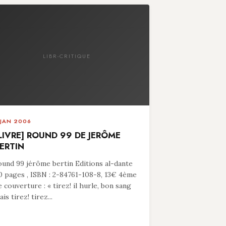
LIBR-CRITIQUE
 JAN 2006
LIVRE] ROUND 99 DE JERÔME
ERTIN
ound 99 jérôme bertin Editions al-dante
0 pages , ISBN : 2-84761-108-8, 13€ 4ème
e couverture : « tirez! il hurle, bon sang
is tirez! tirez...