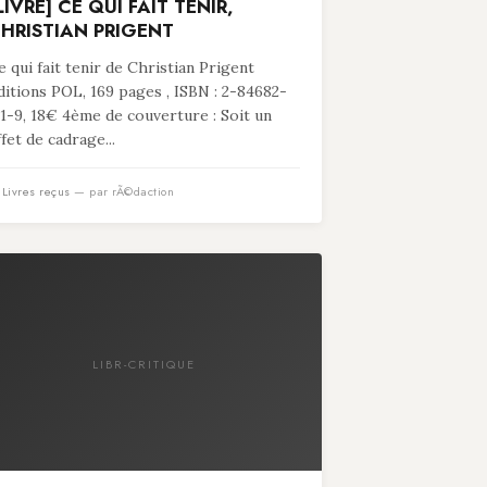
LIVRE] CE QUI FAIT TENIR,
HRISTIAN PRIGENT
e qui fait tenir de Christian Prigent
ditions POL, 169 pages , ISBN : 2-84682-
11-9, 18€ 4ème de couverture : Soit un
ffet de cadrage...
n
Livres reçus
— par rÃ©daction
LIBR-CRITIQUE