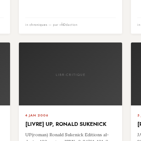
in
chroniques
— par rÃ©daction
i
LIBR-CRITIQUE
4 JAN 2006
3
[LIVRE] UP, RONALD SUKENICK
[
UP(roman) Ronald Sukenick Editions al-
J