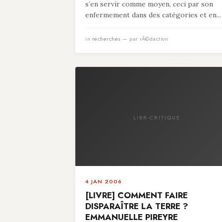
s’en servir comme moyen, ceci par son
enfermement dans des catégories et en...
in
recherches
— par rÃ©daction
LIBR-CRITIQUE
4 JAN 2006
[LIVRE] COMMENT FAIRE
DISPARAÎTRE LA TERRE ?
EMMANUELLE PIREYRE