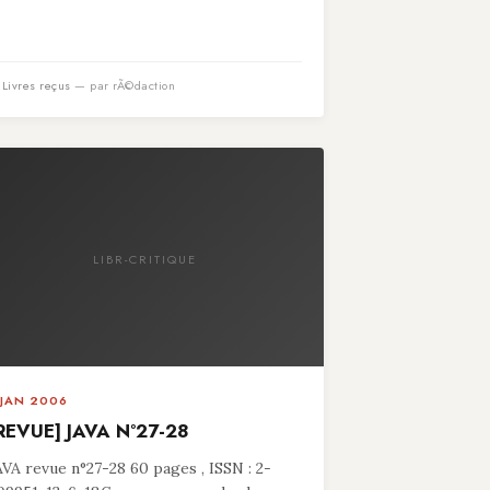
n
Livres reçus
— par rÃ©daction
LIBR-CRITIQUE
 JAN 2006
REVUE] JAVA N°27-28
AVA revue n°27-28 60 pages , ISSN : 2-