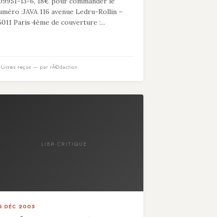
09951-13-6, 18€ pour commander le
uméro :JAVA 116 avenue Ledru-Rollin –
5011 Paris 4ème de couverture :...
n
Livres reçus
— par rÃ©daction
LIBR-CRITIQUE
5 DÉC 2005