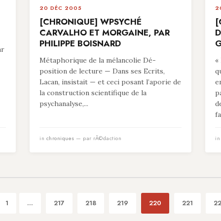
20 DÉC 2005
2
[CHRONIQUE] WPSYCHÉ
[
CARVALHO ET MORGAINE, PAR
D
PHILIPPE BOISNARD
G
ar
Métaphorique de la mélancolie Dé-
«
position de lecture — Dans ses Ecrits,
q
Lacan, insistait — et ceci posant l’aporie de
e
la construction scientifique de la
p
psychanalyse,...
d
fa
in
chroniques
— par rÃ©daction
i
1
...
217
218
219
220
221
2