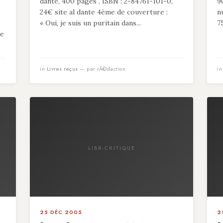
dante, 400 pages , ISBN : 2-84761-101-0,
9
24€ site al dante 4ème de couverture :
n
« Oui, je suis un puritain dans...
7
de
in
Livres reçus
— par rÃ©daction
i
LIBR-CRITIQUE
25 DÉC 2005
2