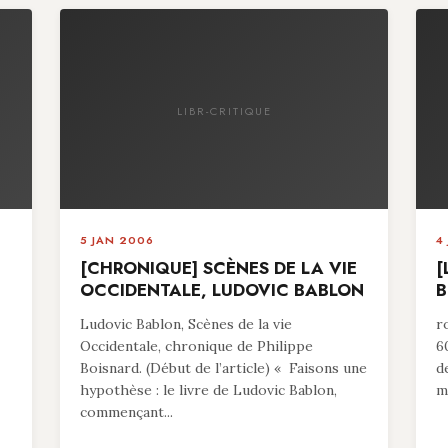
LIBR-CRITIQUE
5 JAN 2006
4
[CHRONIQUE] SCÈNES DE LA VIE
[
OCCIDENTALE, LUDOVIC BABLON
B
Ludovic Bablon, Scènes de la vie
r
Occidentale, chronique de Philippe
6
Boisnard. (Début de l’article) « Faisons une
d
hypothèse : le livre de Ludovic Bablon,
ma
commençant...