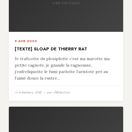
LIBR-CRITIQUE
9 AVR 2005
[TEXTE] SLOAP DE THIERRY RAT
Je traficotte du plosiplotte c’est ma marotte ma
petite cagnote, je gnaude la ragnousse,
j’enfreliquotte le fumi parlotte l’aristote pet au
l’aimé douce la rustre...
in
créations
,
UNE
— par rÃ©daction