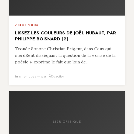
7 OCT 2005
LISSEZ LES COULEURS DE JOËL HUBAUT, PAR
PHILIPPE BOISNARD [2]
Trouée Sonore Christian Prigent, dans Ceux qui
merdRent disséquant la question de la « crise de la
poésie », exprime le fait que loin de...
in
chroniques
— par rÃ©daction
LIBR-CRITIQUE