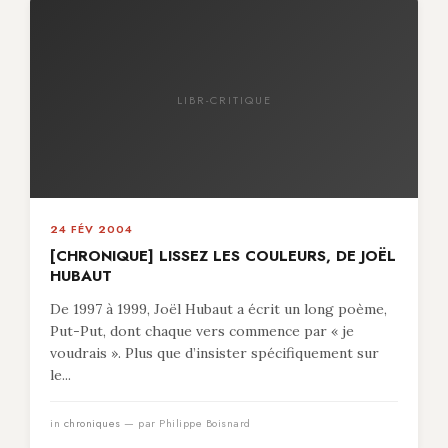
LIBR-CRITIQUE
24 FÉV 2004
[CHRONIQUE] LISSEZ LES COULEURS, DE JOËL
HUBAUT
De 1997 à 1999, Joël Hubaut a écrit un long poème,
Put-Put, dont chaque vers commence par « je
voudrais ». Plus que d’insister spécifiquement sur
le...
in
chroniques
— par Philippe Boisnard