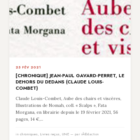
25 FÉV 2021
[CHRONIQUE] JEAN-PAUL GAVARD-PERRET, LE
DEHORS DU DEDANS (CLAUDE LOUIS-
COMBET)
Claude Louis-Combet, Aube des chairs et viscères,
Illustrations de Nomah, coll. « Scalps », Fata
Morgana, en librairie depuis le 19 février 2021, 56
pages, 14 €,...
in
chroniques
,
Livres reçus
,
UNE
— par rÃ©daction