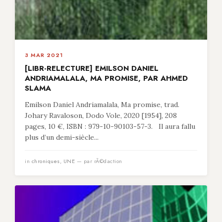
3 MAR 2021
[LIBR-RELECTURE] EMILSON DANIEL
ANDRIAMALALA, MA PROMISE, PAR AHMED
SLAMA
Emilson Daniel Andriamalala, Ma promise, trad.
Johary Ravaloson, Dodo Vole, 2020 [1954], 208
pages, 10 €, ISBN : 979-10-90103-57-3. Il aura fallu
plus d’un demi-siècle...
in
chroniques
,
UNE
— par rÃ©daction