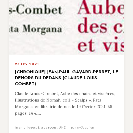
25 FÉV 2021
[CHRONIQUE] JEAN-PAUL GAVARD-PERRET, LE
DEHORS DU DEDANS (CLAUDE LOUIS-
COMBET)
Claude Louis-Combet, Aube des chairs et viscères,
Illustrations de Nomah, coll. « Scalps », Fata
Morgana, en librairie depuis le 19 février 2021, 56
pages, 14 €,...
in
chroniques
,
Livres reçus
,
UNE
— par rÃ©daction