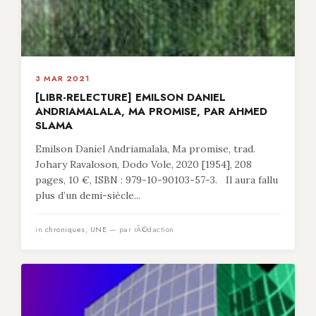
3 MAR 2021
[LIBR-RELECTURE] EMILSON DANIEL
ANDRIAMALALA, MA PROMISE, PAR AHMED
SLAMA
Emilson Daniel Andriamalala, Ma promise, trad.
Johary Ravaloson, Dodo Vole, 2020 [1954], 208
pages, 10 €, ISBN : 979-10-90103-57-3. Il aura fallu
plus d’un demi-siècle...
in
chroniques
,
UNE
— par rÃ©daction