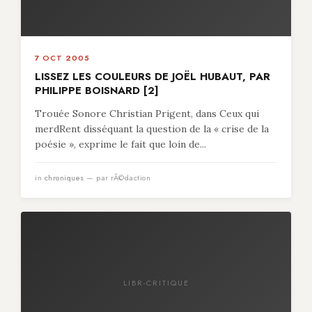
7 OCT 2005
LISSEZ LES COULEURS DE JOËL HUBAUT, PAR
PHILIPPE BOISNARD [2]
Trouée Sonore Christian Prigent, dans Ceux qui
merdRent disséquant la question de la « crise de la
poésie », exprime le fait que loin de...
in
chroniques
— par rÃ©daction
LIBR-CRITIQUE