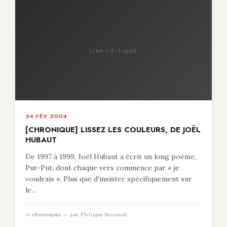
LIBR-CRITIQUE
24 FÉV 2004
[CHRONIQUE] LISSEZ LES COULEURS, DE JOËL
HUBAUT
De 1997 à 1999, Joël Hubaut a écrit un long poème,
Put-Put, dont chaque vers commence par « je
voudrais ». Plus que d’insister spécifiquement sur
le...
in
chroniques
— par Philippe Boisnard