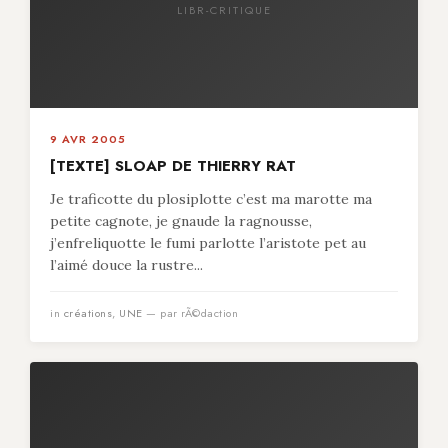
LIBR-CRITIQUE
9 AVR 2005
[TEXTE] SLOAP DE THIERRY RAT
Je traficotte du plosiplotte c’est ma marotte ma
petite cagnote, je gnaude la ragnousse,
j’enfreliquotte le fumi parlotte l’aristote pet au
l’aimé douce la rustre...
in
créations
,
UNE
— par rÃ©daction