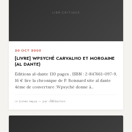
LIBR-CRITIQUE
20 OCT 2005
[LIVRE] WPSYCHÉ CARVALHO ET MORGAINE
(AL DANTE)
Editions al-dante 130 pages , ISBN : 2-847661-097-9,
16 € lire la chronique de P. Boisnard site al dante
4ème de couverture :Wpsyché donne à...
in
Livres reçus
— par rÃ©daction