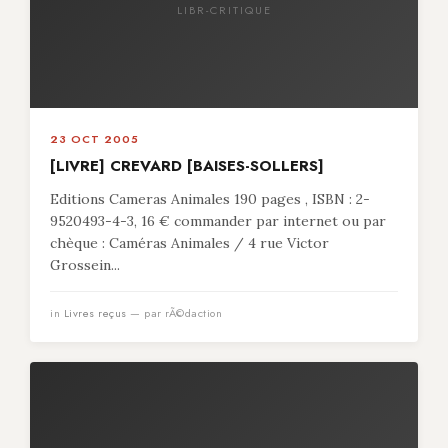
LIBR-CRITIQUE
23 OCT 2005
[LIVRE] CREVARD [BAISES-SOLLERS]
Editions Cameras Animales 190 pages , ISBN : 2-
9520493-4-3, 16 € commander par internet ou par
chèque : Caméras Animales / 4 rue Victor
Grossein...
in
Livres reçus
— par rÃ©daction