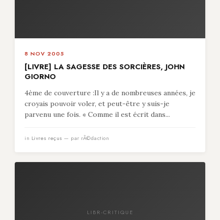
8 NOV 2005
[LIVRE] LA SAGESSE DES SORCIÈRES, JOHN
GIORNO
4ème de couverture :Il y a de nombreuses années, je
croyais pouvoir voler, et peut-être y suis-je
parvenu une fois. « Comme il est écrit dans...
in
Livres reçus
— par rÃ©daction
LIBR-CRITIQUE