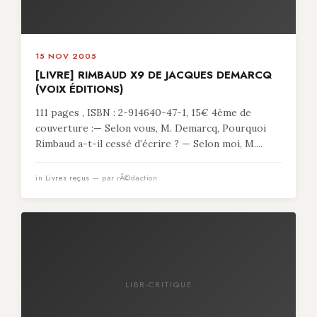
15 NOV 2005
[LIVRE] RIMBAUD X9 DE JACQUES DEMARCQ
(VOIX ÉDITIONS)
111 pages , ISBN : 2-914640-47-1, 15€ 4ème de
couverture :— Selon vous, M. Demarcq, Pourquoi
Rimbaud a-t-il cessé d’écrire ? — Selon moi, M....
in
Livres reçus
— par rÃ©daction
LIBR-CRITIQUE