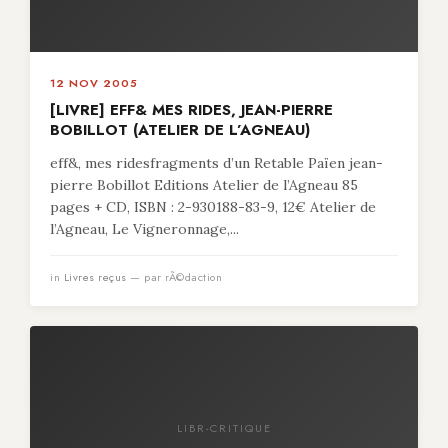
12 NOV 2005
[LIVRE] EFF& MES RIDES, JEAN-PIERRE
BOBILLOT (ATELIER DE L’AGNEAU)
eff&, mes ridesfragments d’un Retable Païen jean-
pierre Bobillot Editions Atelier de l’Agneau 85
pages + CD, ISBN : 2-930188-83-9, 12€ Atelier de
l’Agneau, Le Vigneronnage,...
in
Livres reçus
— par rÃ©daction
LIBR-CRITIQUE