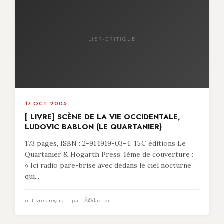
LIBR-CRITIQUE
17 OCT 2005
[ LIVRE] SCÈNE DE LA VIE OCCIDENTALE,
LUDOVIC BABLON (LE QUARTANIER)
173 pages, ISBN : 2-914919-03-4, 15€ éditions Le
Quartanier & Hogarth Press 4ème de couverture :
« Ici radio pare-brise avec dedans le ciel nocturne
qui...
in
Livres reçus
— par rÃ©daction