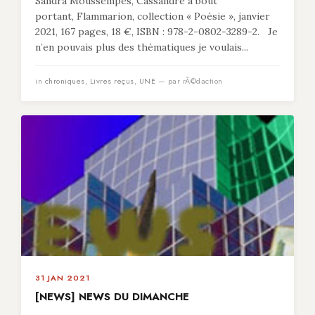
Sandra Moussempès, Cassandre à bout
portant, Flammarion, collection « Poésie », janvier
2021, 167 pages, 18 €, ISBN : 978-2-0802-3289-2. Je
n’en pouvais plus des thématiques je voulais...
in
chroniques
,
Livres reçus
,
UNE
— par rÃ©daction
31 JAN 2021
[NEWS] NEWS DU DIMANCHE