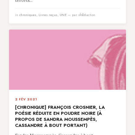
tercets...
in
chroniques
,
Livres reçus
,
UNE
— par rÃ©daction
2 FÉV 2021
[CHRONIQUE] FRANÇOIS CROSNIER, LA
POÉSIE RÉDUITE EN POUDRE NOIRE (À
PROPOS DE SANDRA MOUSSEMPÈS,
CASSANDRE À BOUT PORTANT)