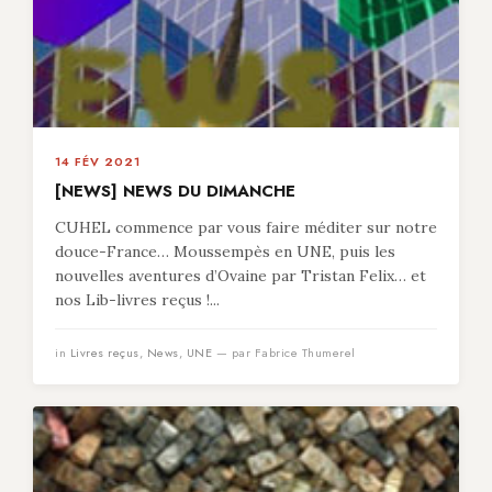
14 FÉV 2021
[NEWS] NEWS DU DIMANCHE
CUHEL commence par vous faire méditer sur notre
douce-France… Moussempès en UNE, puis les
nouvelles aventures d’Ovaine par Tristan Felix… et
nos Lib-livres reçus !...
in
Livres reçus
,
News
,
UNE
— par Fabrice Thumerel