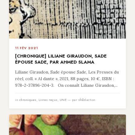
11 FÉV 2021
[CHRONIQUE] LILIANE GIRAUDON, SADE
ÉPOUSE SADE, PAR AHMED SLAMA
Liliane Giraudon, Sade épouse Sade, Les Presses du
réel, coll. « Al dante », 2021, 88 pages, 10 €, ISBN :
978-2-37896-204-3. On connaît Liliane Giraudon,...
in
chroniques
,
Livres reçus
,
UNE
— par rÃ©daction