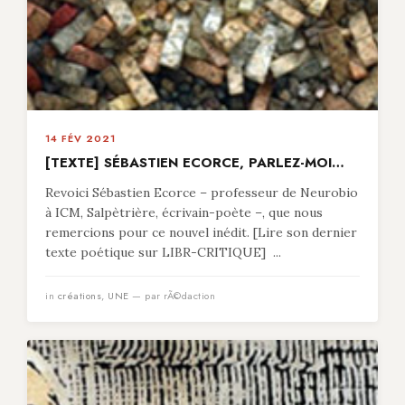
14 FÉV 2021
[TEXTE] SÉBASTIEN ECORCE, PARLEZ-MOI…
Revoici Sébastien Ecorce – professeur de Neurobio
à ICM, Salpètrière, écrivain-poète –, que nous
remercions pour ce nouvel inédit. [Lire son dernier
texte poétique sur LIBR-CRITIQUE] ...
in
créations
,
UNE
— par rÃ©daction