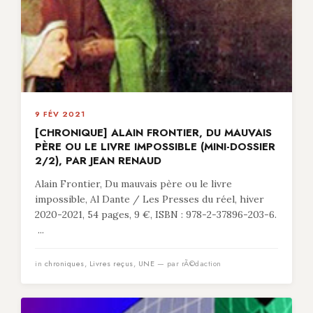
9 FÉV 2021
[CHRONIQUE] ALAIN FRONTIER, DU MAUVAIS
PÈRE OU LE LIVRE IMPOSSIBLE (MINI-DOSSIER
2/2), PAR JEAN RENAUD
Alain Frontier, Du mauvais père ou le livre
impossible, Al Dante / Les Presses du réel, hiver
2020-2021, 54 pages, 9 €, ISBN : 978-2-37896-203-6.
...
in
chroniques
,
Livres reçus
,
UNE
— par rÃ©daction