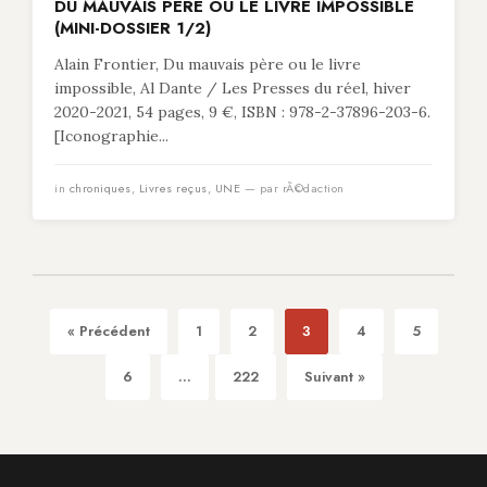
DU MAUVAIS PÈRE OU LE LIVRE IMPOSSIBLE
(MINI-DOSSIER 1/2)
Alain Frontier, Du mauvais père ou le livre
impossible, Al Dante / Les Presses du réel, hiver
2020-2021, 54 pages, 9 €, ISBN : 978-2-37896-203-6.
[Iconographie...
in
chroniques
,
Livres reçus
,
UNE
— par rÃ©daction
« Précédent
1
2
3
4
5
6
...
222
Suivant »