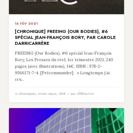
16 FÉV 2021
[CHRONIQUE] FREEING (OUR BODIES), #6
SPÉCIAL JEAN-FRANÇOIS BORY, PAR CAROLE
DARRICARRÈRE
FREEING (Our Bodies), #6 spécial Jean-François
Bory, Les Presses du réel, 1er trimestre 2021, 240
pages (avec illustrations), 14€, ISBN : 978-2-
9566171-7-4. [Précommander] « Longtemps j’ai
cru...
in
chroniques
,
Livres reçus
,
UNE
— par rÃ©daction