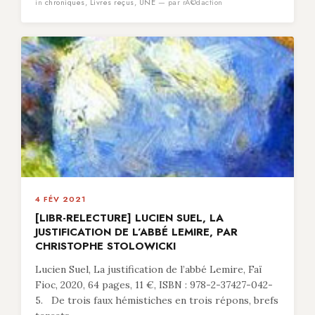
in
chroniques
,
Livres reçus
,
UNE
— par rÃ©daction
4 FÉV 2021
[LIBR-RELECTURE] LUCIEN SUEL, LA
JUSTIFICATION DE L’ABBÉ LEMIRE, PAR
CHRISTOPHE STOLOWICKI
Lucien Suel, La justification de l’abbé Lemire, Faï
Fioc, 2020, 64 pages, 11 €, ISBN : 978-2-37427-042-
5. De trois faux hémistiches en trois répons, brefs