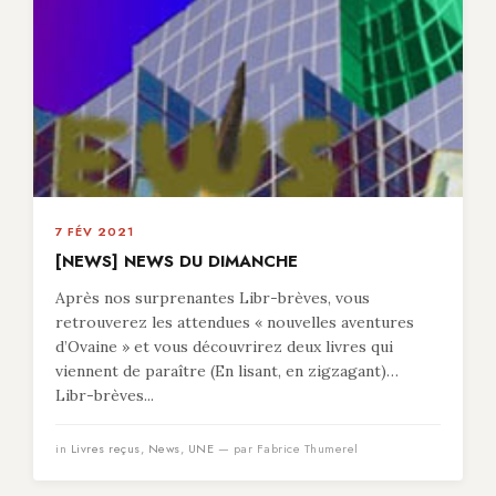
7 FÉV 2021
[NEWS] NEWS DU DIMANCHE
Après nos surprenantes Libr-brèves, vous
retrouverez les attendues « nouvelles aventures
d’Ovaine » et vous découvrirez deux livres qui
viennent de paraître (En lisant, en zigzagant)…
Libr-brèves...
in
Livres reçus
,
News
,
UNE
— par Fabrice Thumerel