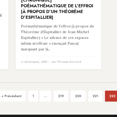
[CHRONIQUE]
POÉMATHÉMATIQUE DE L’EFFROI
(À PROPOS D’UN THÉORÈME
ng
D’ESPITALLIER)
Poémathématique de l’effroi (à propos du
Théorème d’Espitallier de Jean-Michel
Espitallier) « Le silence de ces espaces
infinis m’effraie » énonçait Pascal,
marquant par là...
in
chroniques
,
UNE
— par Philippe Boisnard
« Précédent
1
...
219
220
221
222