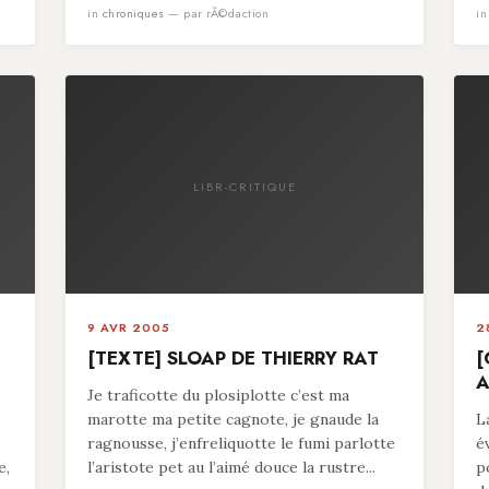
in
chroniques
— par rÃ©daction
i
LIBR-CRITIQUE
9 AVR 2005
2
[TEXTE] SLOAP DE THIERRY RAT
[
A
Je traficotte du plosiplotte c’est ma
marotte ma petite cagnote, je gnaude la
L
ragnousse, j’enfreliquotte le fumi parlotte
é
e,
l’aristote pet au l’aimé douce la rustre...
p