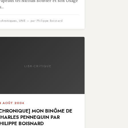
rapeaux tel Nicolas Bouvier et son Usage
...
n
chroniques
,
UNE
— par Philippe Boisnard
LIBR-CRITIQUE
4 AOÛT 2004
CHRONIQUE] MON BINÔME DE
HARLES PENNEQUIN PAR
HILIPPE BOISNARD