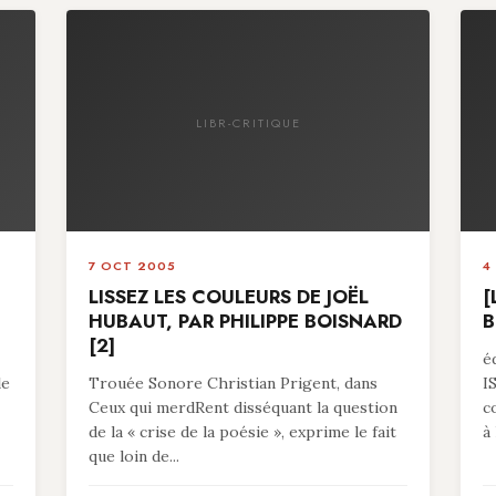
LIBR-CRITIQUE
7 OCT 2005
4
LISSEZ LES COULEURS DE JOËL
[
HUBAUT, PAR PHILIPPE BOISNARD
B
[2]
é
le
Trouée Sonore Christian Prigent, dans
I
Ceux qui merdRent disséquant la question
c
de la « crise de la poésie », exprime le fait
à 
que loin de...