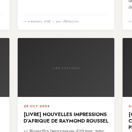
d
du
in
créations
,
UNE
— par rÃ©daction
i
LIBR-CRITIQUE
28 OCT 2004
2
[LIVRE] NOUVELLES IMPRESSIONS
[
D’AFRIQUE DE RAYMOND ROUSSEL
C
P
>> Nouvelles Impressions d’Afrique, mise