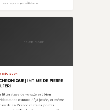
n
Livres reçus
— par rÃ©daction
LIBR-CRITIQUE
8 DÉC 2004
CHRONIQUE] INTIME DE PIERRE
LFERI
a littérature de voyage est bien
videmment connue, déjà jouée, et même
ossède en France certains portes