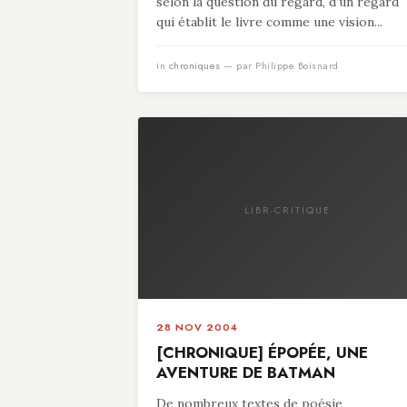
selon la question du regard, d’un regard
qui établit le livre comme une vision...
in
chroniques
— par Philippe Boisnard
LIBR-CRITIQUE
28 NOV 2004
[CHRONIQUE] ÉPOPÉE, UNE
AVENTURE DE BATMAN
De nombreux textes de poésie