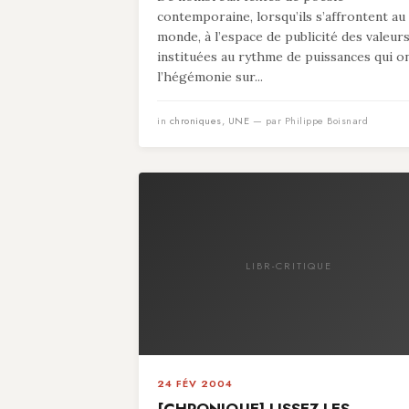
contemporaine, lorsqu’ils s’affrontent au
monde, à l’espace de publicité des valeur
instituées au rythme de puissances qui o
l’hégémonie sur...
in
chroniques
,
UNE
— par Philippe Boisnard
LIBR-CRITIQUE
24 FÉV 2004