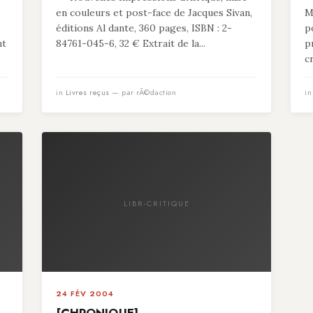
en couleurs et post-face de Jacques Sivan,
M
s
éditions Al dante, 360 pages, ISBN : 2-
p
nt
84761-045-6, 32 € Extrait de la...
p
c
in
Livres reçus
— par rÃ©daction
i
LIBR-CRITIQUE
24 FÉV 2004