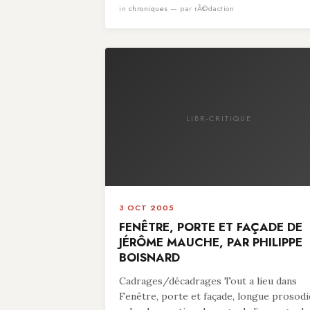
in
chroniques
— par rÃ©daction
LIBR-CRITIQUE
3 OCT 2005
FENÊTRE, PORTE ET FAÇADE DE
JÉRÔME MAUCHE, PAR PHILIPPE
BOISNARD
Cadrages/décadrages Tout a lieu dans
Fenêtre, porte et façade, longue prosodi