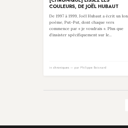
[CHRONIQUE] LISSEZ LES
COULEURS, DE JOËL HUBAUT
De 1997 à 1999, Joël Hubaut a écrit un lo
poème, Put-Put, dont chaque vers
commence par « je voudrais ». Plus que
d’insister spécifiquement sur le...
in
chroniques
— par Philippe Boisnard