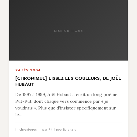
LIBR-CRITIQUE
24 FÉV 2004
[CHRONIQUE] LISSEZ LES COULEURS, DE JOËL
HUBAUT
De 1997 à 1999, Joël Hubaut a écrit un long poème,
Put-Put, dont chaque vers commence par « je
voudrais ». Plus que d’insister spécifiquement sur
le...
in
chroniques
— par Philippe Boisnard