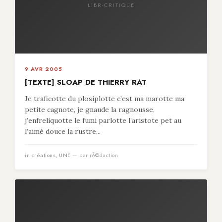
LIBR-CRITIQUE
9 AVR 2005
[TEXTE] SLOAP DE THIERRY RAT
Je traficotte du plosiplotte c’est ma marotte ma
petite cagnote, je gnaude la ragnousse,
j’enfreliquotte le fumi parlotte l’aristote pet au
l’aimé douce la rustre...
in
créations
,
UNE
— par rÃ©daction