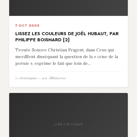
7 OCT 2005
LISSEZ LES COULEURS DE JOËL HUBAUT, PAR
PHILIPPE BOISNARD [2]
Trouée Sonore Christian Prigent, dans Ceux qui
merdRent disséquant la question de la « crise de la
poésie », exprime le fait que loin de...
in
chroniques
— par rÃ©daction
LIBR-CRITIQUE