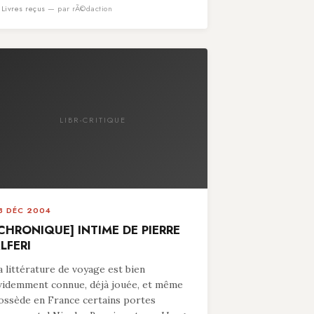
n
Livres reçus
— par rÃ©daction
LIBR-CRITIQUE
8 DÉC 2004
CHRONIQUE] INTIME DE PIERRE
LFERI
a littérature de voyage est bien
videmment connue, déjà jouée, et même
ossède en France certains portes