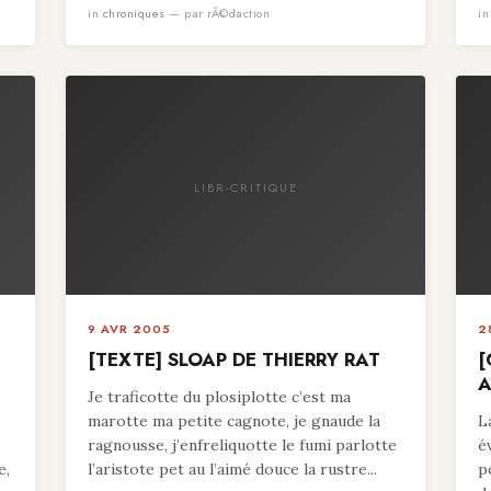
in
chroniques
— par rÃ©daction
i
LIBR-CRITIQUE
9 AVR 2005
2
[TEXTE] SLOAP DE THIERRY RAT
[
A
Je traficotte du plosiplotte c’est ma
marotte ma petite cagnote, je gnaude la
L
ragnousse, j’enfreliquotte le fumi parlotte
é
e,
l’aristote pet au l’aimé douce la rustre...
p