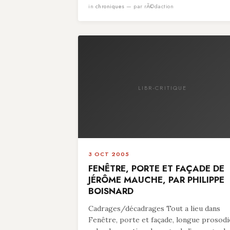
in
chroniques
— par rÃ©daction
LIBR-CRITIQUE
3 OCT 2005
FENÊTRE, PORTE ET FAÇADE DE
JÉRÔME MAUCHE, PAR PHILIPPE
BOISNARD
Cadrages/décadrages Tout a lieu dans
Fenêtre, porte et façade, longue prosodi