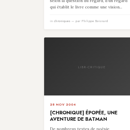
selon la question du regard, d’un regard
qui établit le livre comme une vision...
in
chroniques
— par Philippe Boisnard
LIBR-CRITIQUE
28 NOV 2004
[CHRONIQUE] ÉPOPÉE, UNE
AVENTURE DE BATMAN
De nombreux textes de poésie