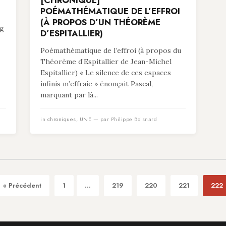
[CHRONIQUE]
POÉMATHÉMATIQUE DE L’EFFROI
(À PROPOS D’UN THÉORÈME
ng
D’ESPITALLIER)
Poémathématique de l’effroi (à propos du
Théorème d’Espitallier de Jean-Michel
Espitallier) « Le silence de ces espaces
infinis m’effraie » énonçait Pascal,
marquant par là...
in
chroniques
,
UNE
— par Philippe Boisnard
« Précédent
1
...
219
220
221
222