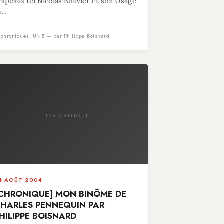
rapeaux tel Nicolas Bouvier et son Usage
...
n
chroniques
,
UNE
— par Philippe Boisnard
LIBR-CRITIQUE
4 AOÛT 2004
CHRONIQUE] MON BINÔME DE
HARLES PENNEQUIN PAR
HILIPPE BOISNARD