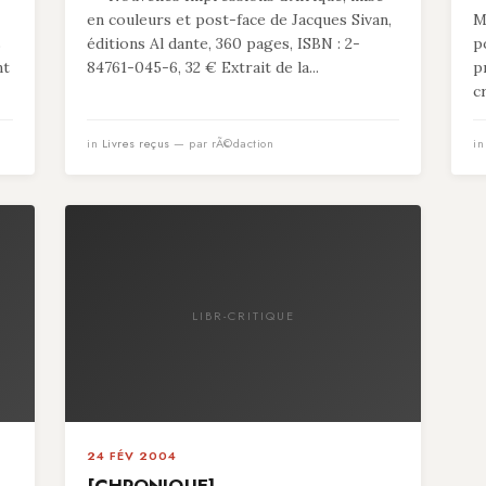
en couleurs et post-face de Jacques Sivan,
M
s
éditions Al dante, 360 pages, ISBN : 2-
p
nt
84761-045-6, 32 € Extrait de la...
p
c
in
Livres reçus
— par rÃ©daction
i
LIBR-CRITIQUE
24 FÉV 2004