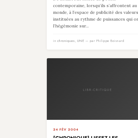
contemporaine, lorsqu’ils s’affrontent au
monde, à l’espace de publicité des valeur
instituées au rythme de puissances qui o
l’hégémonie sur...
in
chroniques
,
UNE
— par Philippe Boisnard
LIBR-CRITIQUE
24 FÉV 2004