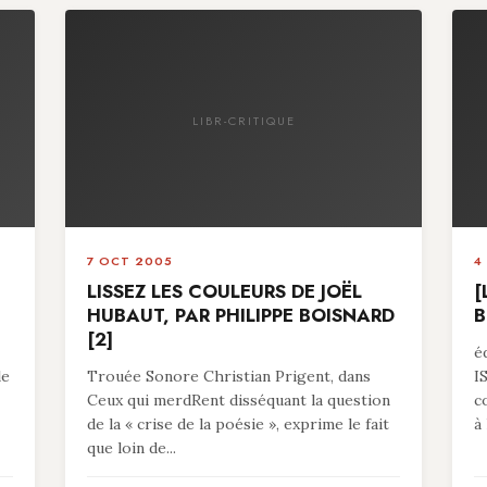
LIBR-CRITIQUE
7 OCT 2005
4
LISSEZ LES COULEURS DE JOËL
[
HUBAUT, PAR PHILIPPE BOISNARD
B
[2]
é
le
Trouée Sonore Christian Prigent, dans
I
Ceux qui merdRent disséquant la question
c
de la « crise de la poésie », exprime le fait
à 
que loin de...