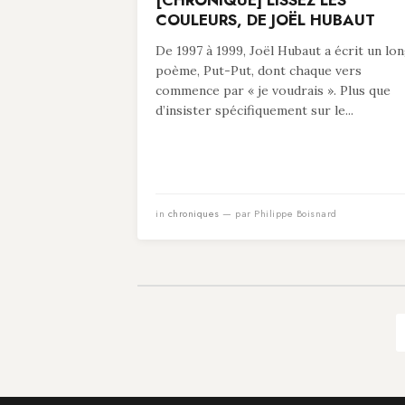
[CHRONIQUE] LISSEZ LES
COULEURS, DE JOËL HUBAUT
De 1997 à 1999, Joël Hubaut a écrit un lo
poème, Put-Put, dont chaque vers
commence par « je voudrais ». Plus que
d’insister spécifiquement sur le...
in
chroniques
— par Philippe Boisnard