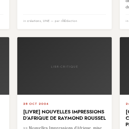
d
du
in
créations
,
UNE
— par rÃ©daction
i
LIBR-CRITIQUE
28 OCT 2004
2
[LIVRE] NOUVELLES IMPRESSIONS
[
D’AFRIQUE DE RAYMOND ROUSSEL
C
P
>> Nouvelles Impressions d’Afrique, mise