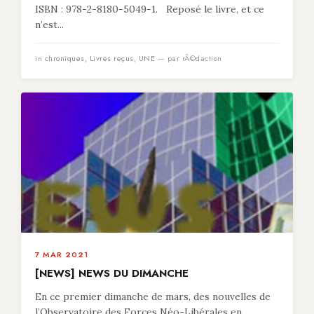
ISBN : 978-2-8180-5049-1. Reposé le livre, et ce
n’est...
in
chroniques
,
Livres reçus
,
UNE
— par rÃ©daction
7 MAR 2021
[NEWS] NEWS DU DIMANCHE
En ce premier dimanche de mars, des nouvelles de
l’Observatoire des Forces Néo-Libérales en