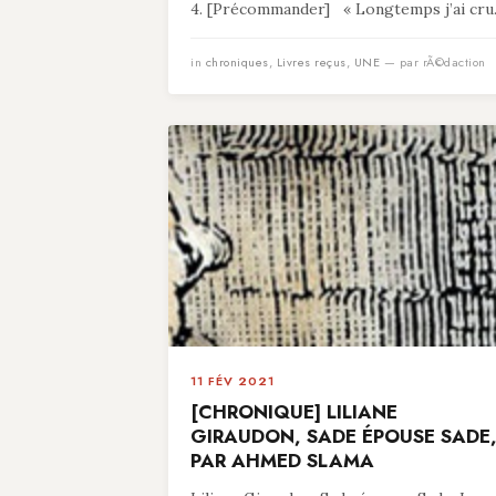
4. [Précommander] « Longtemps j’ai cru.
in
chroniques
,
Livres reçus
,
UNE
— par rÃ©daction
11 FÉV 2021
[CHRONIQUE] LILIANE
GIRAUDON, SADE ÉPOUSE SADE
PAR AHMED SLAMA