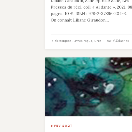
Liliane Giraudon, Sade épouse Sade, Les
Presses du réel, coll. « Al dante », 2021, 8
pages, 10 €, ISBN : 978-2-37896-204-3.
On connaît Liliane Giraudon,...
in
chroniques
,
Livres reçus
,
UNE
— par rÃ©daction
6 FÉV 2021