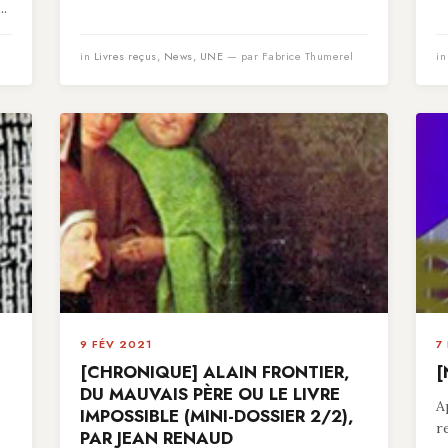
..
in
Livres reçus
,
News
,
UNE
— par Fabrice Thumerel
i
9 FÉV 2021
7
[CHRONIQUE] ALAIN FRONTIER,
[
,
DU MAUVAIS PÈRE OU LE LIVRE
A
IMPOSSIBLE (MINI-DOSSIER 2/2),
r
PAR JEAN RENAUD