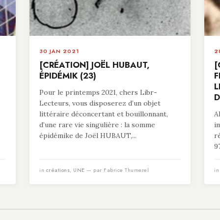
30 JAN 2021
2
[CRÉATION] JOËL HUBAUT,
[
ÉPIDÉMIK (23)
F
L
Pour le printemps 2021, chers Libr-
D
Lecteurs, vous disposerez d’un objet
littéraire déconcertant et bouillonnant,
A
d’une rare vie singulière : la somme
i
épidémike de Joël HUBAUT,...
r
9
in
créations
,
UNE
— par Fabrice Thumerel
i