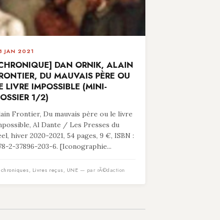
8 JAN 2021
CHRONIQUE] DAN ORNIK, ALAIN
RONTIER, DU MAUVAIS PÈRE OU
E LIVRE IMPOSSIBLE (MINI-
OSSIER 1/2)
lain Frontier, Du mauvais père ou le livre
mpossible, Al Dante / Les Presses du
éel, hiver 2020-2021, 54 pages, 9 €, ISBN :
78-2-37896-203-6. [Iconographie...
n
chroniques
,
Livres reçus
,
UNE
— par rÃ©daction