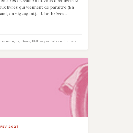
ventures d’Ovaine » et vous découvrirez
eux livres qui viennent de paraître (En
isant, en zigzagant)… Libr-brèves...
n
Livres reçus
,
News
,
UNE
— par Fabrice Thumerel
 FÉV 2021