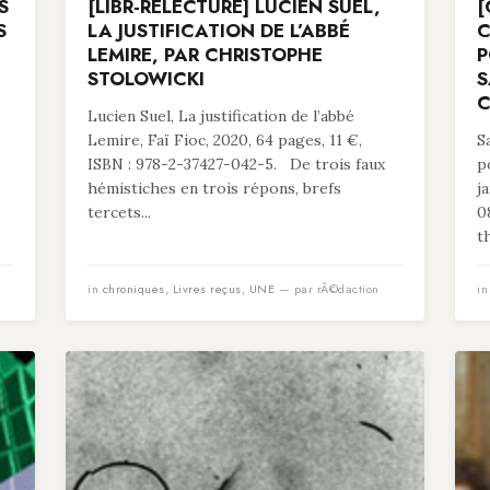
S
[LIBR-RELECTURE] LUCIEN SUEL,
[
S
LA JUSTIFICATION DE L’ABBÉ
C
LEMIRE, PAR CHRISTOPHE
P
STOLOWICKI
S
C
Lucien Suel, La justification de l’abbé
Lemire, Faï Fioc, 2020, 64 pages, 11 €,
S
ISBN : 978-2-37427-042-5. De trois faux
p
hémistiches en trois répons, brefs
j
tercets...
0
t
in
chroniques
,
Livres reçus
,
UNE
— par rÃ©daction
i