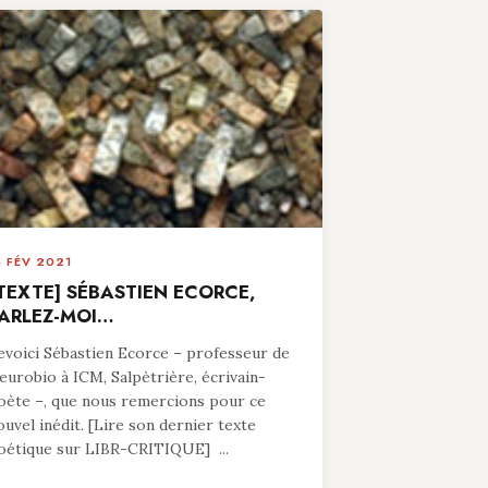
4 FÉV 2021
TEXTE] SÉBASTIEN ECORCE,
ARLEZ-MOI…
evoici Sébastien Ecorce – professeur de
eurobio à ICM, Salpètrière, écrivain-
oète –, que nous remercions pour ce
ouvel inédit. [Lire son dernier texte
oétique sur LIBR-CRITIQUE] ...