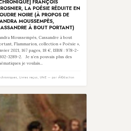
CHRONIQUE] FRANÇOIS
ROSNIER, LA POÉSIE RÉDUITE EN
OUDRE NOIRE (À PROPOS DE
ANDRA MOUSSEMPÈS,
ASSANDRE À BOUT PORTANT)
andra Moussempès, Cassandre à bout
ortant, Flammarion, collection « Poésie »,
anvier 2021, 167 pages, 18 €, ISBN : 978-2-
802-3289-2. Je n’en pouvais plus des
hématiques je voulais...
n
chroniques
,
Livres reçus
,
UNE
— par rÃ©daction