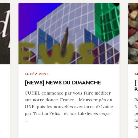
14 FÉV 2021
1
[NEWS] NEWS DU DIMANCHE
[
P
CUHEL commence par vous faire méditer
sur notre douce-France… Moussempès en
R
UNE, puis les nouvelles aventures d’Ovaine
N
par Tristan Felix… et nos Lib-livres reçus
p
!...
n
p
7-