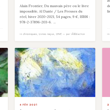
a
8
Alain Frontier, Du mauvais père ou le livre
d
impossible, Al Dante / Les Presses du
l
réel, hiver 2020-2021, 54 pages, 9 €, ISBN :
978-2-37896-203-6. ...
in
chroniques
,
Livres reçus
,
UNE
— par rÃ©daction
i
4 FÉV 2021
2