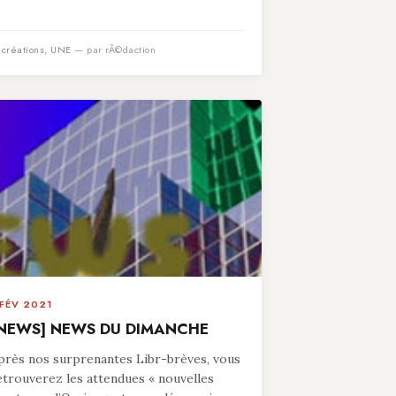
n
créations
,
UNE
— par rÃ©daction
 FÉV 2021
NEWS] NEWS DU DIMANCHE
près nos surprenantes Libr-brèves, vous
etrouverez les attendues « nouvelles