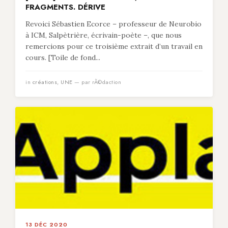
FRAGMENTS. DÉRIVE
Revoici Sébastien Ecorce – professeur de Neurobio
à ICM, Salpètrière, écrivain-poète –, que nous
remercions pour ce troisième extrait d’un travail en
cours. [Toile de fond...
in
créations
,
UNE
— par rÃ©daction
13 DÉC 2020