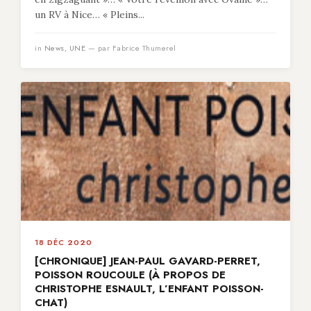
un RV à Nice… « Pleins...
in
News
,
UNE
— par Fabrice Thumerel
18 DÉC 2020
[CHRONIQUE] JEAN-PAUL GAVARD-PERRET,
POISSON ROUCOULE (À PROPOS DE
CHRISTOPHE ESNAULT, L’ENFANT POISSON-
CHAT)