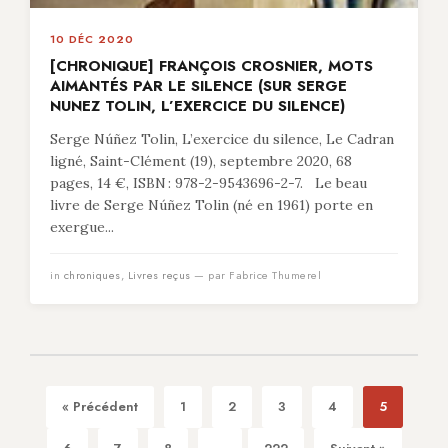
10 DÉC 2020
[CHRONIQUE] FRANÇOIS CROSNIER, MOTS
AIMANTÉS PAR LE SILENCE (SUR SERGE
NUNEZ TOLIN, L’EXERCICE DU SILENCE)
Serge Núñez Tolin, L’exercice du silence, Le Cadran
ligné, Saint-Clément (19), septembre 2020, 68
pages, 14 €, ISBN : 978-2-9543696-2-7. Le beau
livre de Serge Núñez Tolin (né en 1961) porte en
exergue...
in
chroniques
,
Livres reçus
— par Fabrice Thumerel
« Précédent
1
2
3
4
5