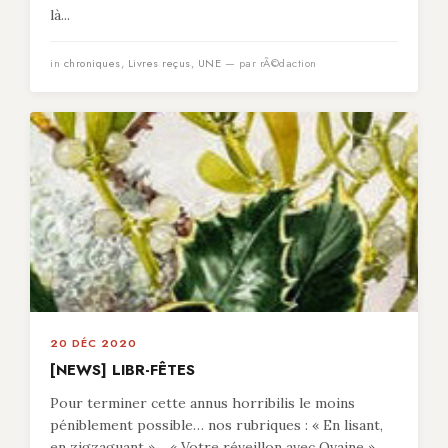
là...
in
chroniques
,
Livres reçus
,
UNE
— par rÃ©daction
20 DÉC 2020
[NEWS] LIBR-FÊTES
Pour terminer cette annus horribilis le moins
péniblement possible… nos rubriques : « En lisant,
en zigzaguant »… « Votre réveillon avec Ovaine »…