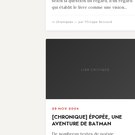
selon la question du regard, d’un regard
qui établit le livre comme une vision...
in
chroniques
— par Philippe Boisnard
LIBR-CRITIQUE
28 NOV 2004
[CHRONIQUE] ÉPOPÉE, UNE
AVENTURE DE BATMAN
De nombreux textes de poésie