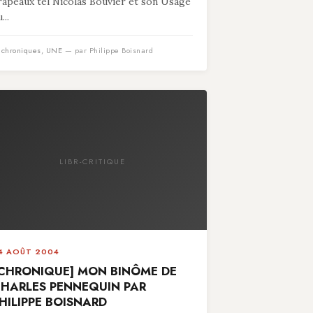
rapeaux tel Nicolas Bouvier et son Usage
...
n
chroniques
,
UNE
— par Philippe Boisnard
LIBR-CRITIQUE
4 AOÛT 2004
CHRONIQUE] MON BINÔME DE
HARLES PENNEQUIN PAR
HILIPPE BOISNARD