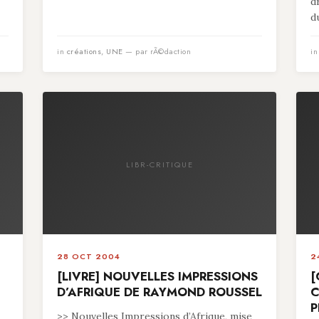
d
du
in
créations
,
UNE
— par rÃ©daction
i
LIBR-CRITIQUE
28 OCT 2004
2
[LIVRE] NOUVELLES IMPRESSIONS
[
D’AFRIQUE DE RAYMOND ROUSSEL
C
P
>> Nouvelles Impressions d’Afrique, mise