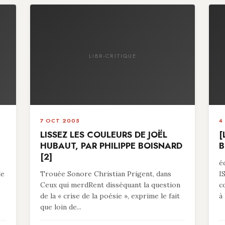
LIBR-CRITIQUE
7 OCT 2005
4
LISSEZ LES COULEURS DE JOËL
[
HUBAUT, PAR PHILIPPE BOISNARD
B
[2]
é
le
Trouée Sonore Christian Prigent, dans
I
Ceux qui merdRent disséquant la question
c
de la « crise de la poésie », exprime le fait
à 
que loin de...