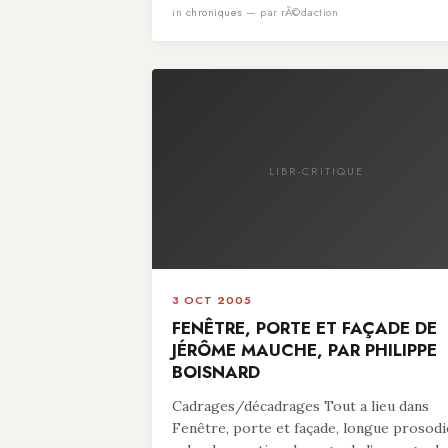
in
chroniques
— par rÃ©daction
LIBR-CRITIQUE
3 OCT 2005
FENÊTRE, PORTE ET FAÇADE DE
JÉRÔME MAUCHE, PAR PHILIPPE
BOISNARD
Cadrages/décadrages Tout a lieu dans
Fenêtre, porte et façade, longue prosodi