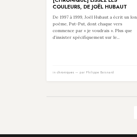
[CHRONIQUE] LISSEZ LES
COULEURS, DE JOËL HUBAUT
De 1997 à 1999, Joël Hubaut a écrit un lo
poème, Put-Put, dont chaque vers
commence par « je voudrais ». Plus que
d’insister spécifiquement sur le...
in
chroniques
— par Philippe Boisnard