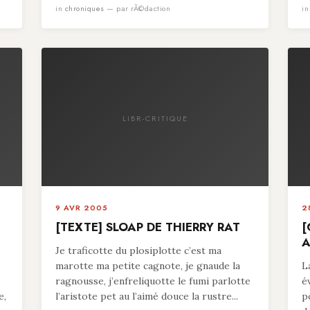
in
chroniques
— par rÃ©daction
i
LIBR-CRITIQUE
9 AVR 2005
2
[TEXTE] SLOAP DE THIERRY RAT
[
A
Je traficotte du plosiplotte c’est ma
marotte ma petite cagnote, je gnaude la
L
ragnousse, j’enfreliquotte le fumi parlotte
é
e,
l’aristote pet au l’aimé douce la rustre...
p