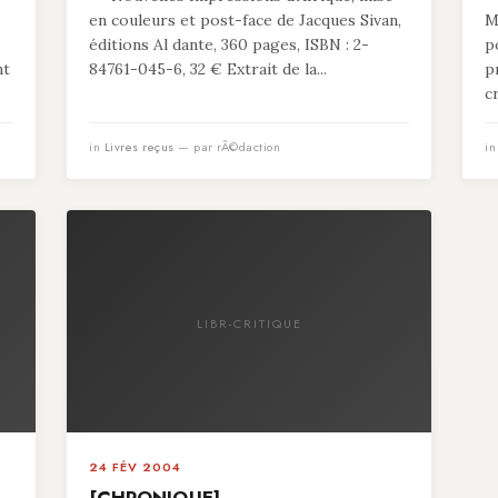
en couleurs et post-face de Jacques Sivan,
M
s
éditions Al dante, 360 pages, ISBN : 2-
p
nt
84761-045-6, 32 € Extrait de la...
p
c
in
Livres reçus
— par rÃ©daction
i
LIBR-CRITIQUE
24 FÉV 2004