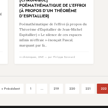
[CHRONIQUE]
POÉMATHÉMATIQUE DE L’EFFROI
(À PROPOS D’UN THÉORÈME
ng
D’ESPITALLIER)
Poémathématique de l’effroi (à propos du
Théorème d’Espitallier de Jean-Michel
Espitallier) « Le silence de ces espaces
infinis m’effraie » énonçait Pascal,
marquant par là...
in
chroniques
,
UNE
— par Philippe Boisnard
« Précédent
1
...
219
220
221
222