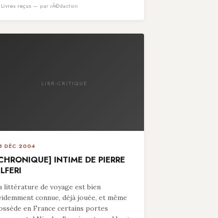
n
Livres reçus
— par rÃ©daction
LIBR-CRITIQUE
8 DÉC 2004
CHRONIQUE] INTIME DE PIERRE
LFERI
a littérature de voyage est bien
videmment connue, déjà jouée, et même
ossède en France certains portes