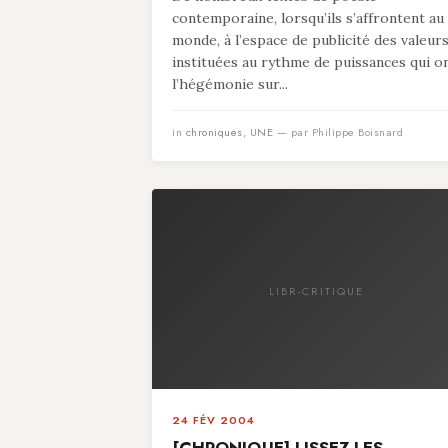
contemporaine, lorsqu’ils s’affrontent au
monde, à l’espace de publicité des valeur
instituées au rythme de puissances qui o
l’hégémonie sur...
in
chroniques
,
UNE
— par Philippe Boisnard
LIBR-CRITIQUE
24 FÉV 2004