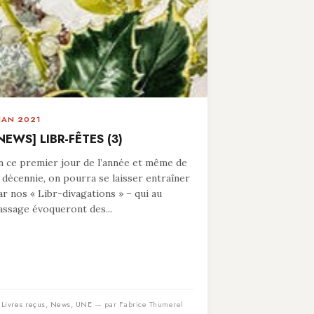
 JAN 2021
NEWS] LIBR-FÊTES (3)
n ce premier jour de l’année et même de
a décennie, on pourra se laisser entraîner
ar nos « Libr-divagations » – qui au
assage évoqueront des...
n
Livres reçus
,
News
,
UNE
— par Fabrice Thumerel