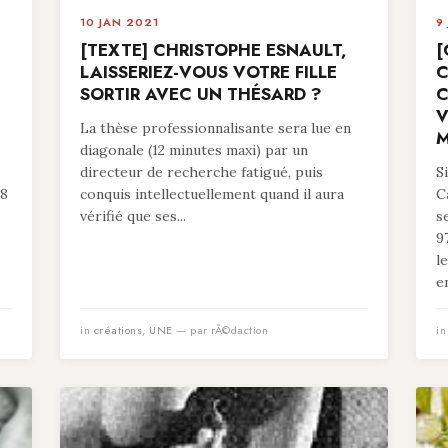
10 JAN 2021
9
[TEXTE] CHRISTOPHE ESNAULT,
[
LAISSERIEZ-VOUS VOTRE FILLE
C
SORTIR AVEC UN THÉSARD ?
C
V
La thèse professionnalisante sera lue en
M
diagonale (12 minutes maxi) par un
directeur de recherche fatigué, puis
S
78
conquis intellectuellement quand il aura
C
vérifié que ses...
s
9
l
en
in
créations
,
UNE
— par rÃ©daction
i