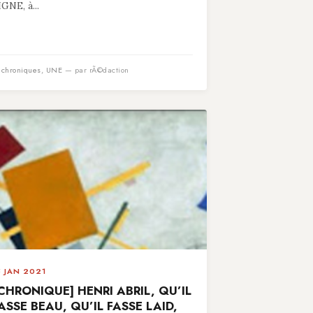
IGNE, à...
n
chroniques
,
UNE
— par rÃ©daction
5 JAN 2021
CHRONIQUE] HENRI ABRIL, QU’IL
ASSE BEAU, QU’IL FASSE LAID,