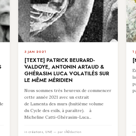
3 JAN 2021
1
[TEXTE] PATRICK BEURARD-
[
S
VALDOYE, ANTONIN ARTAUD &
E
GHÉRASIM LUCA VOLATILÉS SUR
l
LE MÊME MÉRIDIEN
p
Nous sommes très heureux de commencer
p
cette année 2021 avec un extrait
de
de Lamenta des murs (huitième volume
du Cycle des exils, à paraître). à
Micheline Catti-Ghérasim-Luca...
in
créations
,
UNE
— par rÃ©daction
i