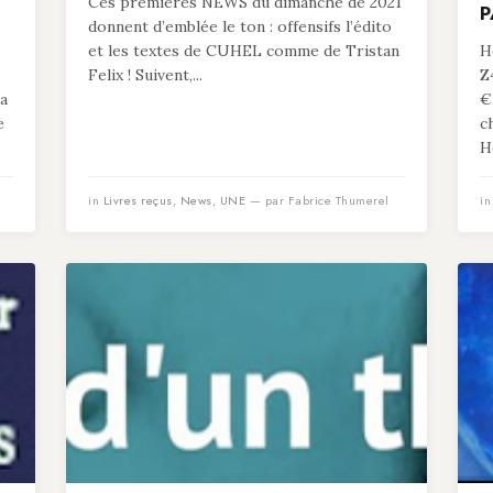
Ces premières NEWS du dimanche de 2021
P
donnent d’emblée le ton : offensifs l’édito
et les textes de CUHEL comme de Tristan
He
Felix ! Suivent,...
Z
 a
€
e
c
He
in
Livres reçus
,
News
,
UNE
— par Fabrice Thumerel
i