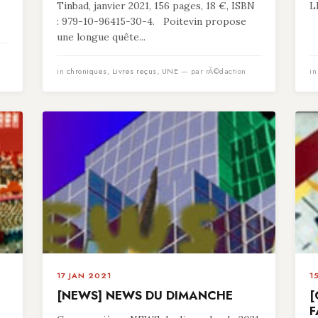
Tinbad, janvier 2021, 156 pages, 18 €, ISBN
L
: 979-10-96415-30-4. Poitevin propose
une longue quête...
in
chroniques
,
Livres reçus
,
UNE
— par rÃ©daction
i
17 JAN 2021
1
[NEWS] NEWS DU DIMANCHE
[
F