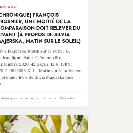
 JAN 2021
CHRONIQUE] FRANÇOIS
ROSNIER, UNE MOITIÉ DE LA
OMPARAISON DOIT RELEVER DU
IVANT (À PROPOS DE SILVIA
AJERSKA, MATIN SUR LE SOLEIL)
ilvia Majerska, Matin sur le soleil, Le
adran ligné, Saint-Clément (19),
eptembre 2020, 42 pages, 12 €, ISBN :
78-2-9543696-3-4. Matin sur le soleil est
e premier livre de Silvia Majerska (née
...
n
chroniques
,
Livres reçus
,
UNE
— par rÃ©daction