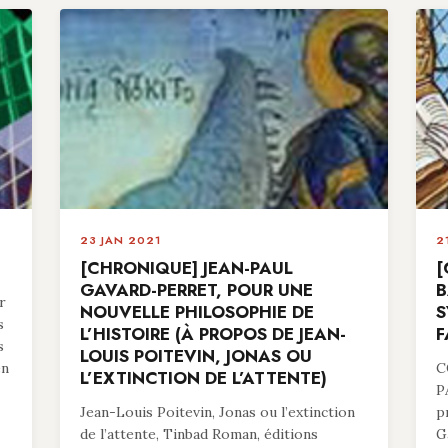
23 JAN 2021
2
[CHRONIQUE] JEAN-PAUL
[
GAVARD-PERRET, POUR UNE
B
r
NOUVELLE PHILOSOPHIE DE
S
s
L’HISTOIRE (À PROPOS DE JEAN-
F
s
LOUIS POITEVIN, JONAS OU
en
C
L’EXTINCTION DE L’ATTENTE)
P
Jean-Louis Poitevin, Jonas ou l’extinction
p
de l’attente, Tinbad Roman, éditions
G