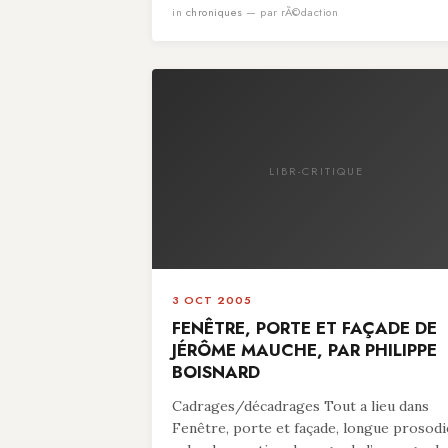
in
chroniques
— par rÃ©daction
LIBR-CRITIQUE
3 OCT 2005
FENÊTRE, PORTE ET FAÇADE DE
JÉRÔME MAUCHE, PAR PHILIPPE
BOISNARD
Cadrages/décadrages Tout a lieu dans
Fenêtre, porte et façade, longue prosodi