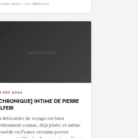
n
Livres reçus
— par rÃ©daction
LIBR-CRITIQUE
8 DÉC 2004
CHRONIQUE] INTIME DE PIERRE
LFERI
a littérature de voyage est bien
videmment connue, déjà jouée, et même
ossède en France certains portes