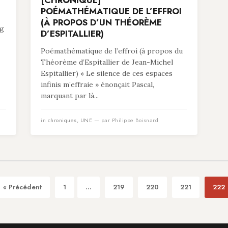
[CHRONIQUE]
POÉMATHÉMATIQUE DE L’EFFROI
(À PROPOS D’UN THÉORÈME
ng
D’ESPITALLIER)
Poémathématique de l’effroi (à propos du
Théorème d’Espitallier de Jean-Michel
Espitallier) « Le silence de ces espaces
infinis m’effraie » énonçait Pascal,
marquant par là...
in
chroniques
,
UNE
— par Philippe Boisnard
« Précédent
1
...
219
220
221
222