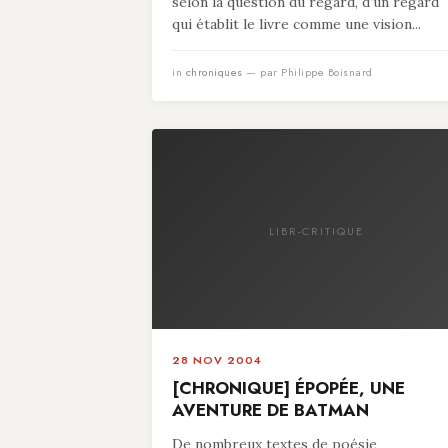
selon la question du regard, d’un regard
qui établit le livre comme une vision...
in
chroniques
— par Philippe Boisnard
LIBR-CRITIQUE
28 NOV 2004
[CHRONIQUE] ÉPOPÉE, UNE
AVENTURE DE BATMAN
De nombreux textes de poésie