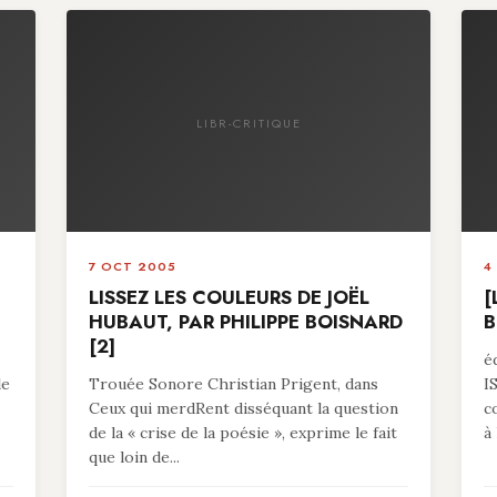
LIBR-CRITIQUE
7 OCT 2005
4
LISSEZ LES COULEURS DE JOËL
[
HUBAUT, PAR PHILIPPE BOISNARD
B
[2]
é
le
Trouée Sonore Christian Prigent, dans
I
Ceux qui merdRent disséquant la question
c
de la « crise de la poésie », exprime le fait
à 
que loin de...