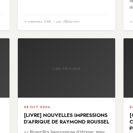
d
du
in
créations
,
UNE
— par rÃ©daction
i
LIBR-CRITIQUE
28 OCT 2004
2
[LIVRE] NOUVELLES IMPRESSIONS
[
D’AFRIQUE DE RAYMOND ROUSSEL
C
P
>> Nouvelles Impressions d’Afrique, mise