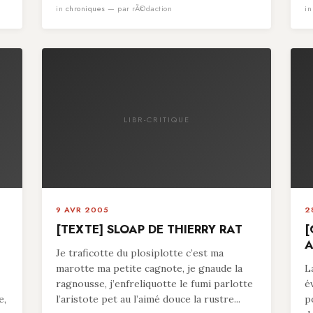
in
chroniques
— par rÃ©daction
i
LIBR-CRITIQUE
9 AVR 2005
2
[TEXTE] SLOAP DE THIERRY RAT
[
A
Je traficotte du plosiplotte c’est ma
marotte ma petite cagnote, je gnaude la
L
ragnousse, j’enfreliquotte le fumi parlotte
é
e,
l’aristote pet au l’aimé douce la rustre...
p