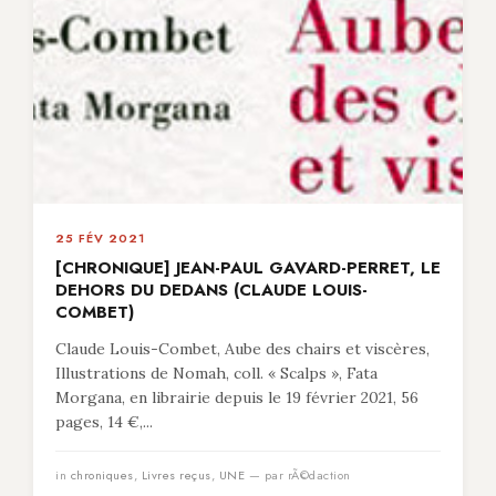
25 FÉV 2021
[CHRONIQUE] JEAN-PAUL GAVARD-PERRET, LE
DEHORS DU DEDANS (CLAUDE LOUIS-
COMBET)
Claude Louis-Combet, Aube des chairs et viscères,
Illustrations de Nomah, coll. « Scalps », Fata
Morgana, en librairie depuis le 19 février 2021, 56
pages, 14 €,...
in
chroniques
,
Livres reçus
,
UNE
— par rÃ©daction