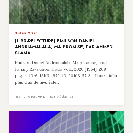
3 MAR 2021
[LIBR-RELECTURE] EMILSON DANIEL
ANDRIAMALALA, MA PROMISE, PAR AHMED
SLAMA
Emilson Daniel Andriamalala, Ma promise, trad.
Johary Ravaloson, Dodo Vole, 2020 [1954], 208
pages, 10 €, ISBN : 979-10-90103-57-3. Il aura fallu
plus d’un demi-siècle...
in
chroniques
,
UNE
— par rÃ©daction