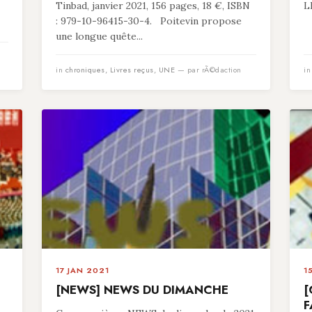
Tinbad, janvier 2021, 156 pages, 18 €, ISBN
L
: 979-10-96415-30-4. Poitevin propose
une longue quête...
in
chroniques
,
Livres reçus
,
UNE
— par rÃ©daction
i
17 JAN 2021
1
[NEWS] NEWS DU DIMANCHE
[
F