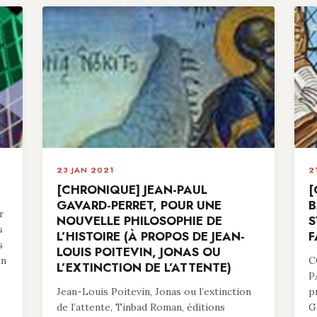
23 JAN 2021
2
[CHRONIQUE] JEAN-PAUL
[
GAVARD-PERRET, POUR UNE
B
r
NOUVELLE PHILOSOPHIE DE
S
s
L’HISTOIRE (À PROPOS DE JEAN-
F
s
LOUIS POITEVIN, JONAS OU
en
C
L’EXTINCTION DE L’ATTENTE)
P
Jean-Louis Poitevin, Jonas ou l’extinction
p
de l’attente, Tinbad Roman, éditions
G