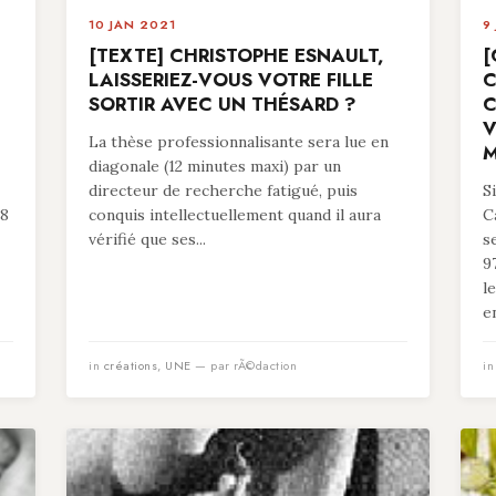
10 JAN 2021
9
[TEXTE] CHRISTOPHE ESNAULT,
[
LAISSERIEZ-VOUS VOTRE FILLE
C
SORTIR AVEC UN THÉSARD ?
C
V
La thèse professionnalisante sera lue en
M
diagonale (12 minutes maxi) par un
directeur de recherche fatigué, puis
S
78
conquis intellectuellement quand il aura
C
vérifié que ses...
s
9
l
en
in
créations
,
UNE
— par rÃ©daction
i