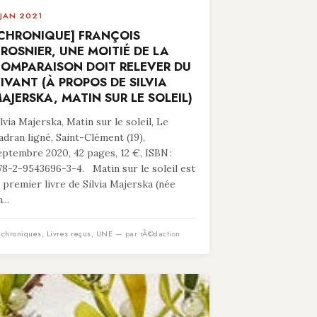
 JAN 2021
CHRONIQUE] FRANÇOIS
ROSNIER, UNE MOITIÉ DE LA
OMPARAISON DOIT RELEVER DU
IVANT (À PROPOS DE SILVIA
AJERSKA, MATIN SUR LE SOLEIL)
ilvia Majerska, Matin sur le soleil, Le
adran ligné, Saint-Clément (19),
eptembre 2020, 42 pages, 12 €, ISBN :
78-2-9543696-3-4. Matin sur le soleil est
e premier livre de Silvia Majerska (née
...
n
chroniques
,
Livres reçus
,
UNE
— par rÃ©daction