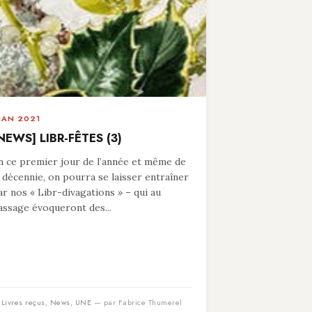
 JAN 2021
NEWS] LIBR-FÊTES (3)
n ce premier jour de l’année et même de
a décennie, on pourra se laisser entraîner
ar nos « Libr-divagations » – qui au
assage évoqueront des...
n
Livres reçus
,
News
,
UNE
— par Fabrice Thumerel