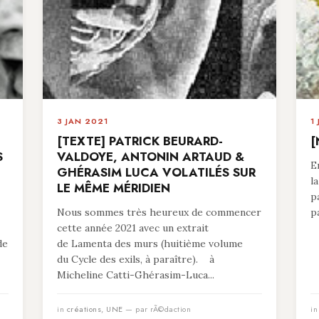
3 JAN 2021
1
[TEXTE] PATRICK BEURARD-
[
S
VALDOYE, ANTONIN ARTAUD &
E
GHÉRASIM LUCA VOLATILÉS SUR
l
LE MÊME MÉRIDIEN
p
Nous sommes très heureux de commencer
p
cette année 2021 avec un extrait
de
de Lamenta des murs (huitième volume
du Cycle des exils, à paraître). à
Micheline Catti-Ghérasim-Luca...
in
créations
,
UNE
— par rÃ©daction
i