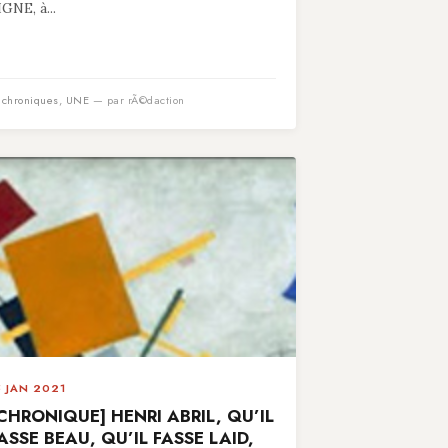
IGNE, à...
n
chroniques
,
UNE
— par rÃ©daction
5 JAN 2021
CHRONIQUE] HENRI ABRIL, QU’IL
ASSE BEAU, QU’IL FASSE LAID,