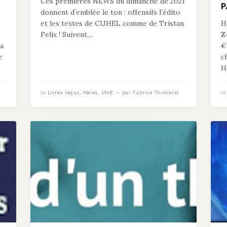
Ces premières NEWS du dimanche de 2021
P
donnent d’emblée le ton : offensifs l’édito
et les textes de CUHEL comme de Tristan
He
Felix ! Suivent,...
Z
 a
€
e
c
He
in
Livres reçus
,
News
,
UNE
— par Fabrice Thumerel
i