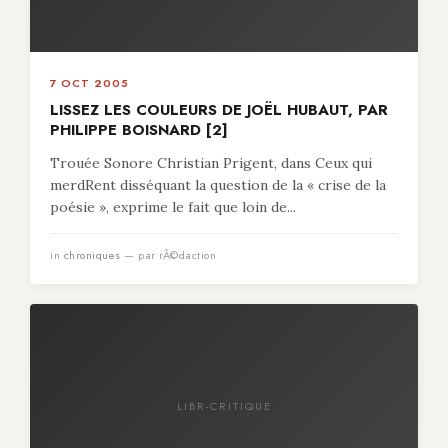
7 OCT 2005
LISSEZ LES COULEURS DE JOËL HUBAUT, PAR
PHILIPPE BOISNARD [2]
Trouée Sonore Christian Prigent, dans Ceux qui
merdRent disséquant la question de la « crise de la
poésie », exprime le fait que loin de...
in
chroniques
— par rÃ©daction
LIBR-CRITIQUE