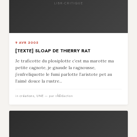
LIBR-CRITIQUE
9 AVR 2005
[TEXTE] SLOAP DE THIERRY RAT
Je traficotte du plosiplotte c’est ma marotte ma
petite cagnote, je gnaude la ragnousse,
j’enfreliquotte le fumi parlotte l’aristote pet au
l’aimé douce la rustre...
in
créations
,
UNE
— par rÃ©daction