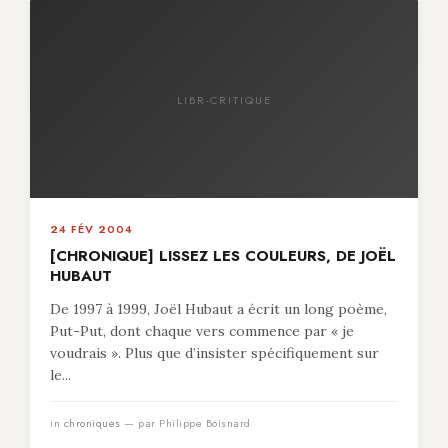
LIBR-CRITIQUE
24 FÉV 2004
[CHRONIQUE] LISSEZ LES COULEURS, DE JOËL
HUBAUT
De 1997 à 1999, Joël Hubaut a écrit un long poème,
Put-Put, dont chaque vers commence par « je
voudrais ». Plus que d’insister spécifiquement sur
le...
in
chroniques
— par Philippe Boisnard