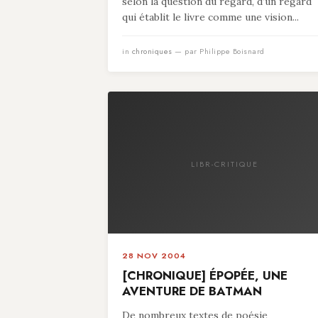
selon la question du regard, d’un regard
qui établit le livre comme une vision...
in
chroniques
— par Philippe Boisnard
LIBR-CRITIQUE
28 NOV 2004
[CHRONIQUE] ÉPOPÉE, UNE
AVENTURE DE BATMAN
De nombreux textes de poésie