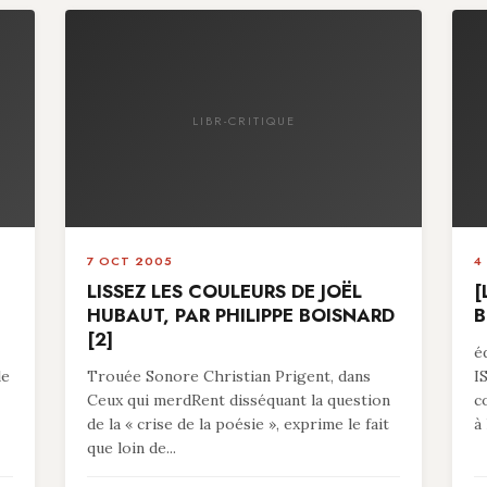
LIBR-CRITIQUE
7 OCT 2005
4
LISSEZ LES COULEURS DE JOËL
[
HUBAUT, PAR PHILIPPE BOISNARD
B
[2]
é
le
Trouée Sonore Christian Prigent, dans
I
Ceux qui merdRent disséquant la question
c
de la « crise de la poésie », exprime le fait
à 
que loin de...