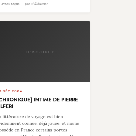
n
Livres reçus
— par rÃ©daction
LIBR-CRITIQUE
8 DÉC 2004
CHRONIQUE] INTIME DE PIERRE
LFERI
a littérature de voyage est bien
videmment connue, déjà jouée, et même
ossède en France certains portes