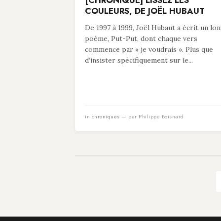
[CHRONIQUE] LISSEZ LES
COULEURS, DE JOËL HUBAUT
De 1997 à 1999, Joël Hubaut a écrit un lo
poème, Put-Put, dont chaque vers
commence par « je voudrais ». Plus que
d’insister spécifiquement sur le...
in
chroniques
— par Philippe Boisnard