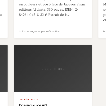
en couleurs et post-face de Jacques Sivan,
M
s
éditions Al dante, 360 pages, ISBN : 2-
p
nt
84761-045-6, 32 € Extrait de la...
p
c
in
Livres reçus
— par rÃ©daction
i
LIBR-CRITIQUE
24 FÉV 2004