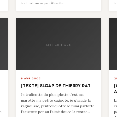
in
chroniques
— par rÃ©daction
i
LIBR-CRITIQUE
9 AVR 2005
2
[TEXTE] SLOAP DE THIERRY RAT
[
A
Je traficotte du plosiplotte c’est ma
marotte ma petite cagnote, je gnaude la
L
ragnousse, j’enfreliquotte le fumi parlotte
é
e,
l’aristote pet au l’aimé douce la rustre...
p