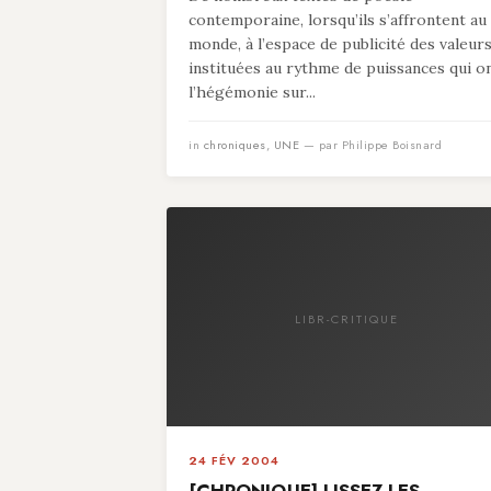
contemporaine, lorsqu’ils s’affrontent au
monde, à l’espace de publicité des valeur
instituées au rythme de puissances qui o
l’hégémonie sur...
in
chroniques
,
UNE
— par Philippe Boisnard
LIBR-CRITIQUE
24 FÉV 2004