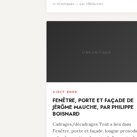
in
chroniques
— par rÃ©daction
LIBR-CRITIQUE
3 OCT 2005
FENÊTRE, PORTE ET FAÇADE DE
JÉRÔME MAUCHE, PAR PHILIPPE
BOISNARD
Cadrages/décadrages Tout a lieu dans
Fenêtre, porte et façade, longue prosodi