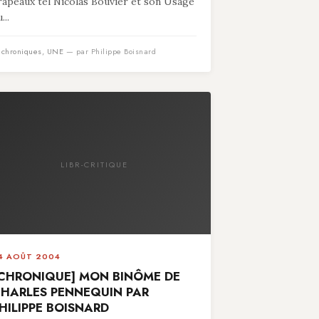
rapeaux tel Nicolas Bouvier et son Usage
...
n
chroniques
,
UNE
— par Philippe Boisnard
LIBR-CRITIQUE
4 AOÛT 2004
CHRONIQUE] MON BINÔME DE
HARLES PENNEQUIN PAR
HILIPPE BOISNARD