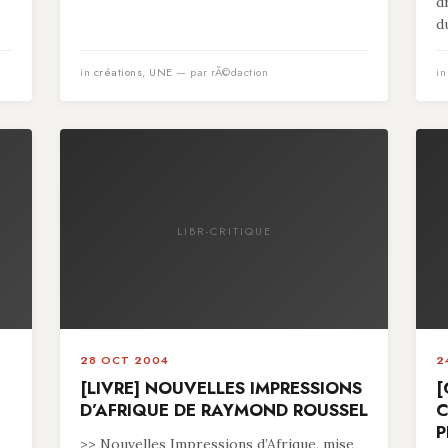
d
du
in
créations
,
UNE
— par rÃ©daction
i
LIBR-CRITIQUE
28 OCT 2004
2
[LIVRE] NOUVELLES IMPRESSIONS
[
D’AFRIQUE DE RAYMOND ROUSSEL
C
P
>> Nouvelles Impressions d’Afrique, mise