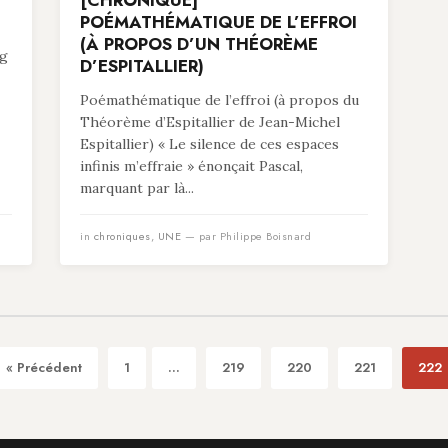
[CHRONIQUE]
POÉMATHÉMATIQUE DE L’EFFROI
(À PROPOS D’UN THÉORÈME
ng
D’ESPITALLIER)
Poémathématique de l’effroi (à propos du
Théorème d’Espitallier de Jean-Michel
Espitallier) « Le silence de ces espaces
infinis m’effraie » énonçait Pascal,
marquant par là...
in
chroniques
,
UNE
— par Philippe Boisnard
« Précédent
1
...
219
220
221
222