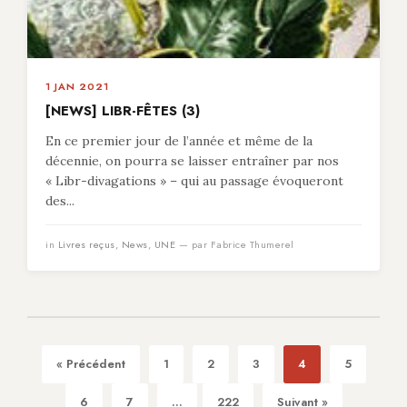
1 JAN 2021
[NEWS] LIBR-FÊTES (3)
En ce premier jour de l’année et même de la
décennie, on pourra se laisser entraîner par nos
« Libr-divagations » – qui au passage évoqueront
des...
in
Livres reçus
,
News
,
UNE
— par Fabrice Thumerel
« Précédent
1
2
3
4
5
6
7
...
222
Suivant »