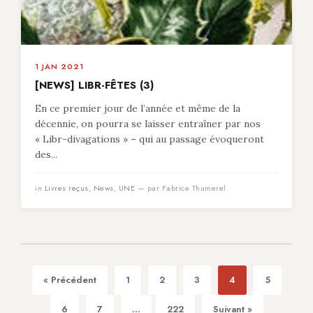
1 JAN 2021
[NEWS] LIBR-FÊTES (3)
En ce premier jour de l’année et même de la
décennie, on pourra se laisser entraîner par nos
« Libr-divagations » – qui au passage évoqueront
des...
in
Livres reçus
,
News
,
UNE
— par Fabrice Thumerel
« Précédent
1
2
3
4
5
6
7
...
222
Suivant »