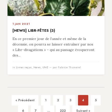
1 JAN 2021
[NEWS] LIBR-FÊTES (3)
En ce premier jour de l’année et même de la
décennie, on pourra se laisser entraîner par nos
« Libr-divagations » – qui au passage évoqueront
des...
in
Livres reçus
,
News
,
UNE
— par Fabrice Thumerel
« Précédent
1
2
3
4
5
6
7
...
222
Suivant »