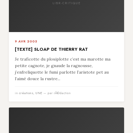
LIBR-CRITIQUE
9 AVR 2005
[TEXTE] SLOAP DE THIERRY RAT
Je traficotte du plosiplotte c’est ma marotte ma
petite cagnote, je gnaude la ragnousse,
j’enfreliquotte le fumi parlotte l’aristote pet au
l’aimé douce la rustre...
in
créations
,
UNE
— par rÃ©daction