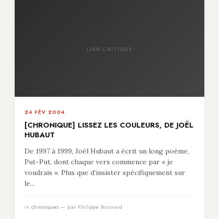
LIBR-CRITIQUE
24 FÉV 2004
[CHRONIQUE] LISSEZ LES COULEURS, DE JOËL
HUBAUT
De 1997 à 1999, Joël Hubaut a écrit un long poème,
Put-Put, dont chaque vers commence par « je
voudrais ». Plus que d’insister spécifiquement sur
le...
in
chroniques
— par Philippe Boisnard