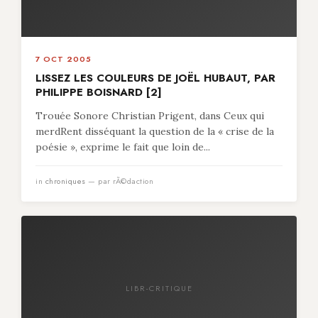
7 OCT 2005
LISSEZ LES COULEURS DE JOËL HUBAUT, PAR
PHILIPPE BOISNARD [2]
Trouée Sonore Christian Prigent, dans Ceux qui
merdRent disséquant la question de la « crise de la
poésie », exprime le fait que loin de...
in
chroniques
— par rÃ©daction
LIBR-CRITIQUE