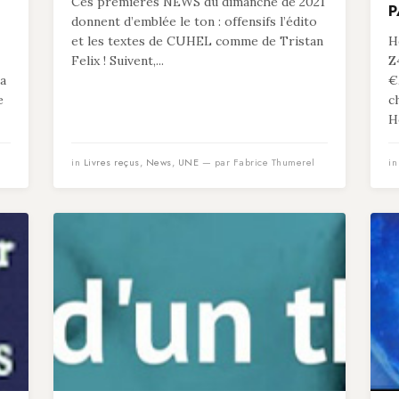
Ces premières NEWS du dimanche de 2021
P
donnent d’emblée le ton : offensifs l’édito
et les textes de CUHEL comme de Tristan
He
Felix ! Suivent,...
Z
 a
€
e
c
He
in
Livres reçus
,
News
,
UNE
— par Fabrice Thumerel
i