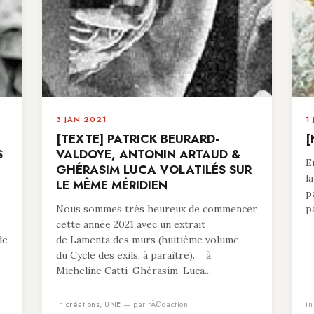
3 JAN 2021
1
[TEXTE] PATRICK BEURARD-
[
S
VALDOYE, ANTONIN ARTAUD &
E
GHÉRASIM LUCA VOLATILÉS SUR
l
LE MÊME MÉRIDIEN
p
Nous sommes très heureux de commencer
p
cette année 2021 avec un extrait
de
de Lamenta des murs (huitième volume
du Cycle des exils, à paraître). à
Micheline Catti-Ghérasim-Luca...
in
créations
,
UNE
— par rÃ©daction
i