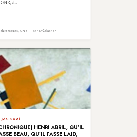
IGNE, à...
n
chroniques
,
UNE
— par rÃ©daction
5 JAN 2021
CHRONIQUE] HENRI ABRIL, QU’IL
ASSE BEAU, QU’IL FASSE LAID,