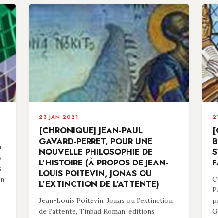
23 JAN 2021
2
[CHRONIQUE] JEAN-PAUL
[
GAVARD-PERRET, POUR UNE
B
r
NOUVELLE PHILOSOPHIE DE
S
s
L’HISTOIRE (À PROPOS DE JEAN-
F
s
LOUIS POITEVIN, JONAS OU
en
C
L’EXTINCTION DE L’ATTENTE)
P
Jean-Louis Poitevin, Jonas ou l’extinction
p
de l’attente, Tinbad Roman, éditions
G