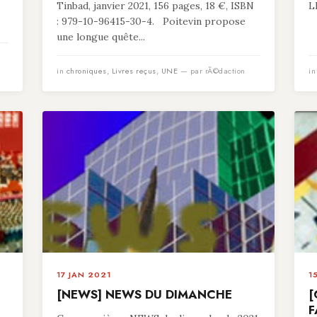
Tinbad, janvier 2021, 156 pages, 18 €, ISBN
L
: 979-10-96415-30-4. Poitevin propose
une longue quête...
in
chroniques
,
Livres reçus
,
UNE
— par rÃ©daction
i
17 JAN 2021
1
[NEWS] NEWS DU DIMANCHE
[
F