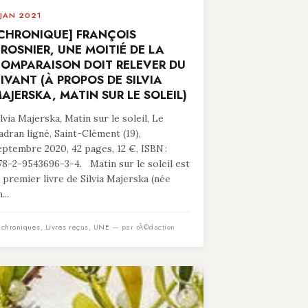
 JAN 2021
CHRONIQUE] FRANÇOIS
ROSNIER, UNE MOITIÉ DE LA
OMPARAISON DOIT RELEVER DU
IVANT (À PROPOS DE SILVIA
AJERSKA, MATIN SUR LE SOLEIL)
ilvia Majerska, Matin sur le soleil, Le
adran ligné, Saint-Clément (19),
eptembre 2020, 42 pages, 12 €, ISBN :
78-2-9543696-3-4. Matin sur le soleil est
e premier livre de Silvia Majerska (née
...
n
chroniques
,
Livres reçus
,
UNE
— par rÃ©daction