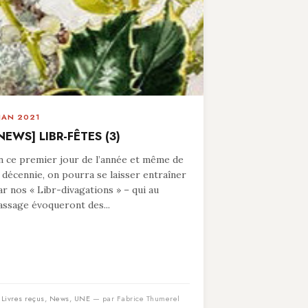
 JAN 2021
NEWS] LIBR-FÊTES (3)
n ce premier jour de l’année et même de
a décennie, on pourra se laisser entraîner
ar nos « Libr-divagations » – qui au
assage évoqueront des...
n
Livres reçus
,
News
,
UNE
— par Fabrice Thumerel