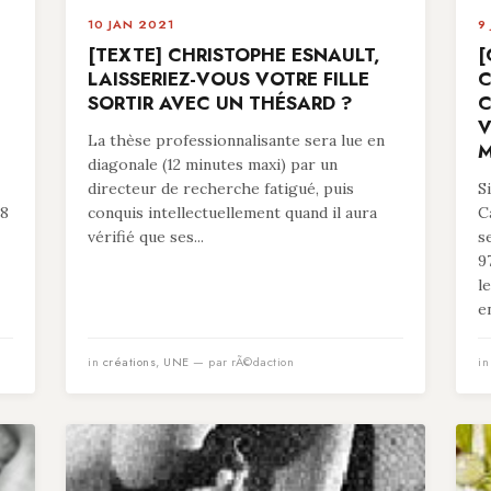
10 JAN 2021
9
[TEXTE] CHRISTOPHE ESNAULT,
[
LAISSERIEZ-VOUS VOTRE FILLE
C
SORTIR AVEC UN THÉSARD ?
C
V
La thèse professionnalisante sera lue en
M
diagonale (12 minutes maxi) par un
directeur de recherche fatigué, puis
S
78
conquis intellectuellement quand il aura
C
vérifié que ses...
s
9
l
en
in
créations
,
UNE
— par rÃ©daction
i