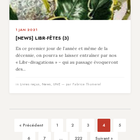
1 JAN 2021
[NEWS] LIBR-FÊTES (3)
En ce premier jour de l’année et même de la
décennie, on pourra se laisser entraîner par nos
« Libr-divagations » – qui au passage évoqueront
des...
in
Livres reçus
,
News
,
UNE
— par Fabrice Thumerel
« Précédent
1
2
3
4
5
6
7
...
222
Suivant »