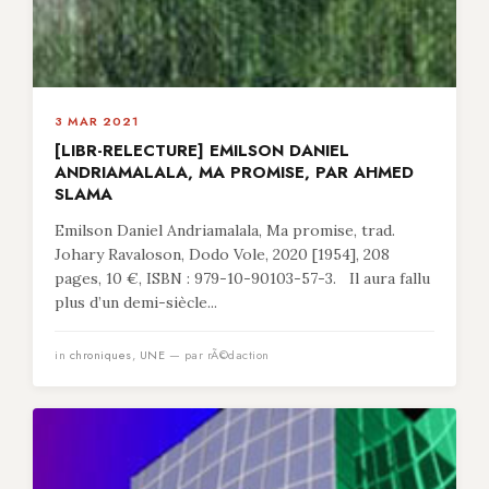
3 MAR 2021
[LIBR-RELECTURE] EMILSON DANIEL
ANDRIAMALALA, MA PROMISE, PAR AHMED
SLAMA
Emilson Daniel Andriamalala, Ma promise, trad.
Johary Ravaloson, Dodo Vole, 2020 [1954], 208
pages, 10 €, ISBN : 979-10-90103-57-3. Il aura fallu
plus d’un demi-siècle...
in
chroniques
,
UNE
— par rÃ©daction