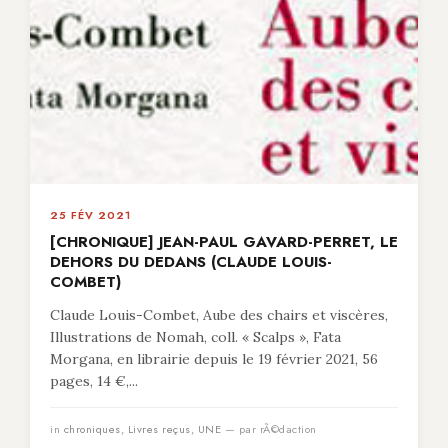
25 FÉV 2021
[CHRONIQUE] JEAN-PAUL GAVARD-PERRET, LE
DEHORS DU DEDANS (CLAUDE LOUIS-
COMBET)
Claude Louis-Combet, Aube des chairs et viscères,
Illustrations de Nomah, coll. « Scalps », Fata
Morgana, en librairie depuis le 19 février 2021, 56
pages, 14 €,...
in
chroniques
,
Livres reçus
,
UNE
— par rÃ©daction