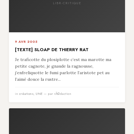
LIBR-CRITIQUE
9 AVR 2005
[TEXTE] SLOAP DE THIERRY RAT
Je traficotte du plosiplotte c’est ma marotte ma
petite cagnote, je gnaude la ragnousse,
j’enfreliquotte le fumi parlotte l’aristote pet au
l’aimé douce la rustre...
in
créations
,
UNE
— par rÃ©daction