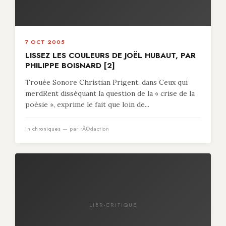
7 OCT 2005
LISSEZ LES COULEURS DE JOËL HUBAUT, PAR
PHILIPPE BOISNARD [2]
Trouée Sonore Christian Prigent, dans Ceux qui
merdRent disséquant la question de la « crise de la
poésie », exprime le fait que loin de...
in
chroniques
— par rÃ©daction
LIBR-CRITIQUE