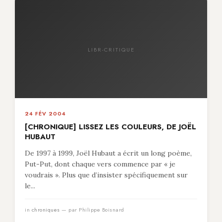
LIBR-CRITIQUE
24 FÉV 2004
[CHRONIQUE] LISSEZ LES COULEURS, DE JOËL
HUBAUT
De 1997 à 1999, Joël Hubaut a écrit un long poème,
Put-Put, dont chaque vers commence par « je
voudrais ». Plus que d’insister spécifiquement sur
le...
in
chroniques
— par Philippe Boisnard