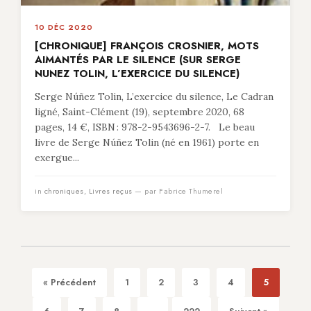
10 DÉC 2020
[CHRONIQUE] FRANÇOIS CROSNIER, MOTS
AIMANTÉS PAR LE SILENCE (SUR SERGE
NUNEZ TOLIN, L’EXERCICE DU SILENCE)
Serge Núñez Tolin, L’exercice du silence, Le Cadran
ligné, Saint-Clément (19), septembre 2020, 68
pages, 14 €, ISBN : 978-2-9543696-2-7. Le beau
livre de Serge Núñez Tolin (né en 1961) porte en
exergue...
in
chroniques
,
Livres reçus
— par Fabrice Thumerel
« Précédent
1
2
3
4
5