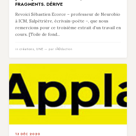
FRAGMENTS. DÉRIVE
Revoici Sébastien Ecorce – professeur de Neurobio
à ICM, Salpètrière, écrivain-poète –, que nous
remercions pour ce troisième extrait d’un travail en
cours. [Toile de fond...
in
créations
,
UNE
— par rÃ©daction
13 DÉC 2020