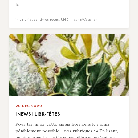
là...
in
chroniques
,
Livres reçus
,
UNE
— par rÃ©daction
20 DÉC 2020
[NEWS] LIBR-FÊTES
Pour terminer cette annus horribilis le moins
péniblement possible… nos rubriques : « En lisant,
en zigzaguant »… « Votre réveillon avec Ovaine »…