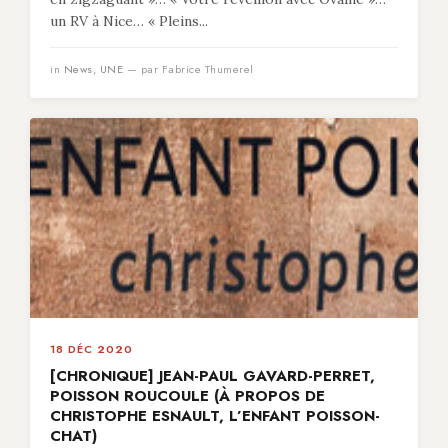
un RV à Nice… « Pleins...
in
News
,
UNE
— par Fabrice Thumerel
18 DÉC 2020
[CHRONIQUE] JEAN-PAUL GAVARD-PERRET,
POISSON ROUCOULE (À PROPOS DE
CHRISTOPHE ESNAULT, L’ENFANT POISSON-
CHAT)