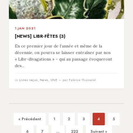
1 JAN 2021
[NEWS] LIBR-FÊTES (3)
En ce premier jour de l’année et même de la
décennie, on pourra se laisser entraîner par nos
« Libr-divagations » – qui au passage évoqueront
des...
in
Livres reçus
,
News
,
UNE
— par Fabrice Thumerel
« Précédent
1
2
3
4
5
6
7
...
222
Suivant »