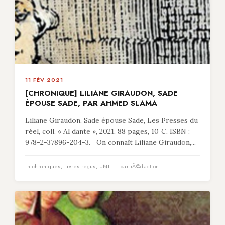
11 FÉV 2021
[CHRONIQUE] LILIANE GIRAUDON, SADE
ÉPOUSE SADE, PAR AHMED SLAMA
Liliane Giraudon, Sade épouse Sade, Les Presses du
réel, coll. « Al dante », 2021, 88 pages, 10 €, ISBN :
978-2-37896-204-3. On connaît Liliane Giraudon,...
in
chroniques
,
Livres reçus
,
UNE
— par rÃ©daction