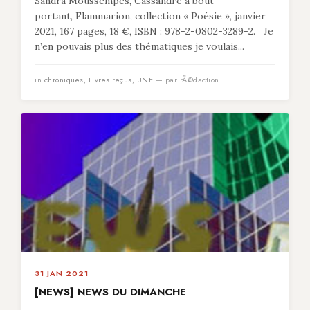
Sandra Moussempès, Cassandre à bout
portant, Flammarion, collection « Poésie », janvier
2021, 167 pages, 18 €, ISBN : 978-2-0802-3289-2. Je
n’en pouvais plus des thématiques je voulais...
in
chroniques
,
Livres reçus
,
UNE
— par rÃ©daction
31 JAN 2021
[NEWS] NEWS DU DIMANCHE