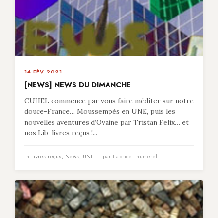
14 FÉV 2021
[NEWS] NEWS DU DIMANCHE
CUHEL commence par vous faire méditer sur notre
douce-France… Moussempès en UNE, puis les
nouvelles aventures d’Ovaine par Tristan Felix… et
nos Lib-livres reçus !...
in
Livres reçus
,
News
,
UNE
— par Fabrice Thumerel