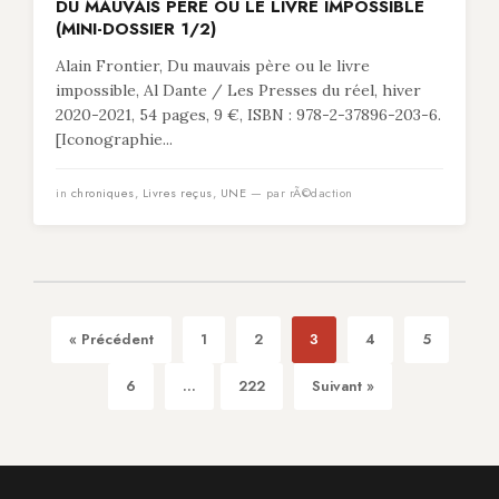
DU MAUVAIS PÈRE OU LE LIVRE IMPOSSIBLE
(MINI-DOSSIER 1/2)
Alain Frontier, Du mauvais père ou le livre
impossible, Al Dante / Les Presses du réel, hiver
2020-2021, 54 pages, 9 €, ISBN : 978-2-37896-203-6.
[Iconographie...
in
chroniques
,
Livres reçus
,
UNE
— par rÃ©daction
« Précédent
1
2
3
4
5
6
...
222
Suivant »