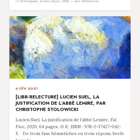
in
chroniques
,
Livres reçus
,
UNE
— par rÃ©daction
4 FÉV 2021
[LIBR-RELECTURE] LUCIEN SUEL, LA
JUSTIFICATION DE L’ABBÉ LEMIRE, PAR
CHRISTOPHE STOLOWICKI
Lucien Suel, La justification de l’abbé Lemire, Faï
Fioc, 2020, 64 pages, 11 €, ISBN : 978-2-37427-042-
5. De trois faux hémistiches en trois répons, brefs