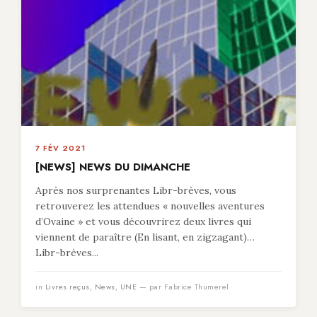
7 FÉV 2021
[NEWS] NEWS DU DIMANCHE
Après nos surprenantes Libr-brèves, vous
retrouverez les attendues « nouvelles aventures
d’Ovaine » et vous découvrirez deux livres qui
viennent de paraître (En lisant, en zigzagant)…
Libr-brèves...
in
Livres reçus
,
News
,
UNE
— par Fabrice Thumerel