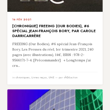
16 FÉV 2021
[CHRONIQUE] FREEING (OUR BODIES), #6
SPÉCIAL JEAN-FRANÇOIS BORY, PAR CAROLE
DARRICARRÈRE
FREEING (Our Bodies), #6 spécial Jean-François
Bory, Les Presses du réel, 1er trimestre 2021, 240
pages (avec illustrations), 14€, ISBN : 978-2-
9566171-7-4. [Précommander] « Longtemps j’ai
cru...
in
chroniques
,
Livres reçus
,
UNE
— par rÃ©daction