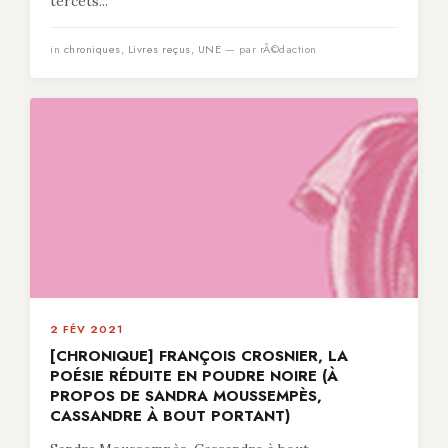
tercets...
in
chroniques
,
Livres reçus
,
UNE
— par rÃ©daction
2 FÉV 2021
[CHRONIQUE] FRANÇOIS CROSNIER, LA
POÉSIE RÉDUITE EN POUDRE NOIRE (À
PROPOS DE SANDRA MOUSSEMPÈS,
CASSANDRE À BOUT PORTANT)