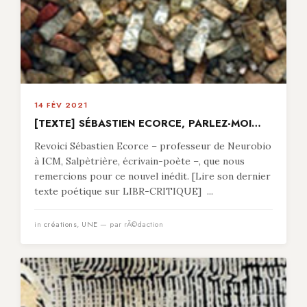
14 FÉV 2021
[TEXTE] SÉBASTIEN ECORCE, PARLEZ-MOI…
Revoici Sébastien Ecorce – professeur de Neurobio
à ICM, Salpètrière, écrivain-poète –, que nous
remercions pour ce nouvel inédit. [Lire son dernier
texte poétique sur LIBR-CRITIQUE] ...
in
créations
,
UNE
— par rÃ©daction