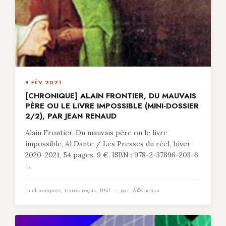
9 FÉV 2021
[CHRONIQUE] ALAIN FRONTIER, DU MAUVAIS
PÈRE OU LE LIVRE IMPOSSIBLE (MINI-DOSSIER
2/2), PAR JEAN RENAUD
Alain Frontier, Du mauvais père ou le livre
impossible, Al Dante / Les Presses du réel, hiver
2020-2021, 54 pages, 9 €, ISBN : 978-2-37896-203-6.
...
in
chroniques
,
Livres reçus
,
UNE
— par rÃ©daction