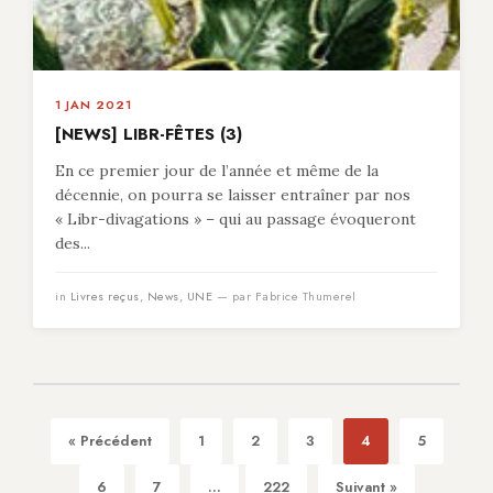
1 JAN 2021
[NEWS] LIBR-FÊTES (3)
En ce premier jour de l’année et même de la
décennie, on pourra se laisser entraîner par nos
« Libr-divagations » – qui au passage évoqueront
des...
in
Livres reçus
,
News
,
UNE
— par Fabrice Thumerel
« Précédent
1
2
3
4
5
6
7
...
222
Suivant »