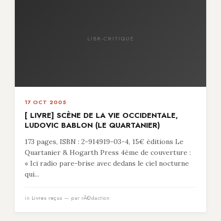
LIBR-CRITIQUE
17 OCT 2005
[ LIVRE] SCÈNE DE LA VIE OCCIDENTALE,
LUDOVIC BABLON (LE QUARTANIER)
173 pages, ISBN : 2-914919-03-4, 15€ éditions Le
Quartanier & Hogarth Press 4ème de couverture :
« Ici radio pare-brise avec dedans le ciel nocturne
qui...
in
Livres reçus
— par rÃ©daction