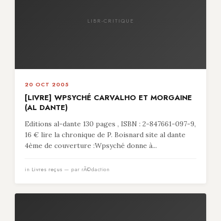
LIBR-CRITIQUE
20 OCT 2005
[LIVRE] WPSYCHÉ CARVALHO ET MORGAINE
(AL DANTE)
Editions al-dante 130 pages , ISBN : 2-847661-097-9,
16 € lire la chronique de P. Boisnard site al dante
4ème de couverture :Wpsyché donne à...
in
Livres reçus
— par rÃ©daction