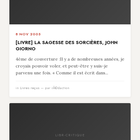
8 NOV 2005
[LIVRE] LA SAGESSE DES SORCIÈRES, JOHN
GIORNO
4ème de couverture :Il y a de nombreuses années, je
croyais pouvoir voler, et peut-être y suis-je
parvenu une fois. « Comme il est écrit dans...
in
Livres reçus
— par rÃ©daction
LIBR-CRITIQUE