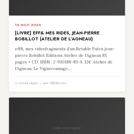
12 NOV 2005
[LIVRE] EFF& MES RIDES, JEAN-PIERRE
BOBILLOT (ATELIER DE L’AGNEAU)
eff&, mes ridesfragments d’un Retable Païen jean-
pierre Bobillot Editions Atelier de l’Agneau 85
pages + CD, ISBN : 2-930188-83-9, 12€ Atelier de
l’Agneau, Le Vigneronnage,...
in
Livres reçus
— par rÃ©daction
LIBR-CRITIQUE