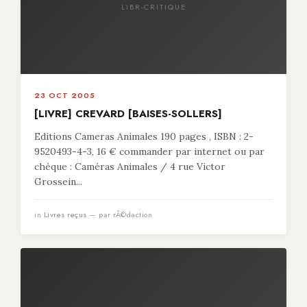
LIBR-CRITIQUE
23 OCT 2005
[LIVRE] CREVARD [BAISES-SOLLERS]
Editions Cameras Animales 190 pages , ISBN : 2-
9520493-4-3, 16 € commander par internet ou par
chèque : Caméras Animales / 4 rue Victor
Grossein...
in
Livres reçus
— par rÃ©daction