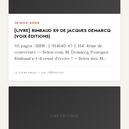
15 NOV 2005
[LIVRE] RIMBAUD X9 DE JACQUES DEMARCQ
(VOIX ÉDITIONS)
111 pages , ISBN : 2-914640-47-1, 15€ 4ème de
couverture :— Selon vous, M. Demarcq, Pourquoi
Rimbaud a-t-il cessé d’écrire ? — Selon moi, M....
in
Livres reçus
— par rÃ©daction
LIBR-CRITIQUE