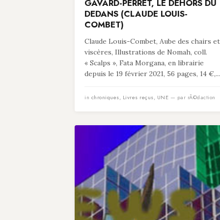
GAVARD-PERRET, LE DEHORS DU
DEDANS (CLAUDE LOUIS-
COMBET)
Claude Louis-Combet, Aube des chairs et
viscères, Illustrations de Nomah, coll.
« Scalps », Fata Morgana, en librairie
depuis le 19 février 2021, 56 pages, 14 €,...
in
chroniques
,
Livres reçus
,
UNE
— par rÃ©daction