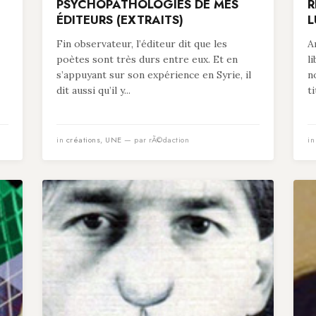
PSYCHOPATHOLOGIES DE MES
R
ÉDITEURS (EXTRAITS)
L
Fin observateur, l’éditeur dit que les
A
poètes sont très durs entre eux. Et en
l
s’appuyant sur son expérience en Syrie, il
n
dit aussi qu’il y...
t
in
créations
,
UNE
— par rÃ©daction
i