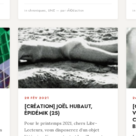
in
chroniques
,
UNE
— par rÃ©daction
i
28 FÉV 2021
2
[CRÉATION] JOËL HUBAUT,
[
ÉPIDÉMIK (25)
V
C
Pour le printemps 2021, chers Libr-
B
es
Lecteurs, vous disposerez d’un objet