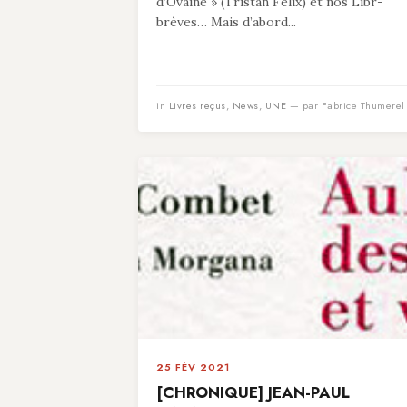
d’Ovaine » (Tristan Felix) et nos Libr-
brèves… Mais d’abord...
in
Livres reçus
,
News
,
UNE
— par Fabrice Thumerel
25 FÉV 2021
[CHRONIQUE] JEAN-PAUL