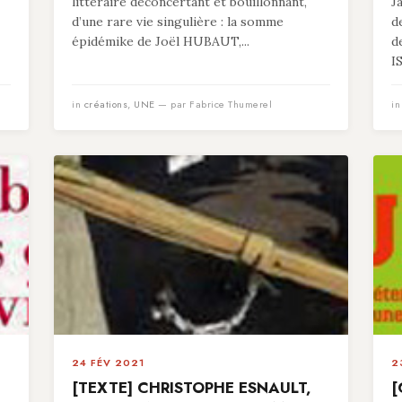
littéraire déconcertant et bouillonnant,
J
d’une rare vie singulière : la somme
d
épidémike de Joël HUBAUT,...
d
I
in
créations
,
UNE
— par Fabrice Thumerel
i
24 FÉV 2021
2
[TEXTE] CHRISTOPHE ESNAULT,
[