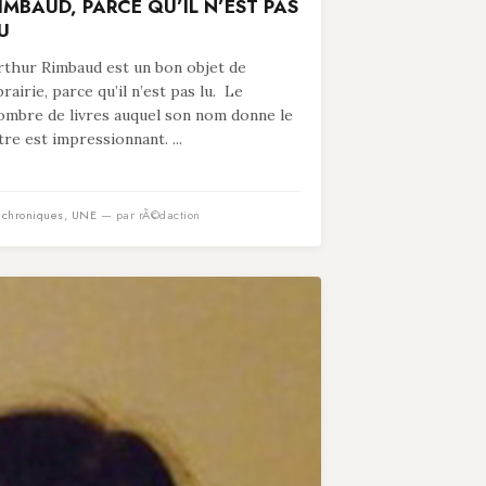
IMBAUD, PARCE QU’IL N’EST PAS
U
rthur Rimbaud est un bon objet de
ibrairie, parce qu’il n’est pas lu. Le
ombre de livres auquel son nom donne le
itre est impressionnant. ...
n
chroniques
,
UNE
— par rÃ©daction