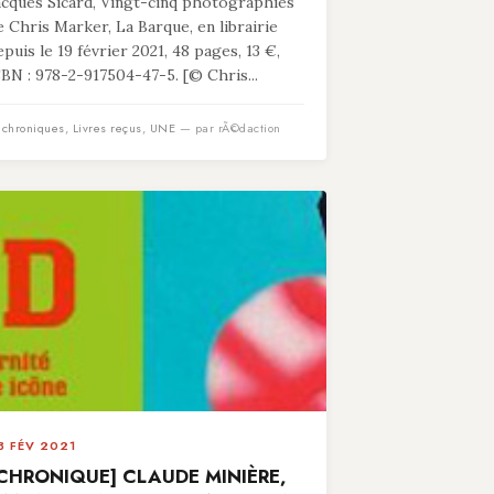
acques Sicard, Vingt-cinq photographies
e Chris Marker, La Barque, en librairie
epuis le 19 février 2021, 48 pages, 13 €,
SBN : 978-2-917504-47-5. [© Chris...
n
chroniques
,
Livres reçus
,
UNE
— par rÃ©daction
3 FÉV 2021
CHRONIQUE] CLAUDE MINIÈRE,