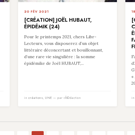
20 FÉV 2021
1
[CRÉATION] JOËL HUBAUT,
[
ÉPIDÉMIK (24)
C
É
Pour le printemps 2021, chers Libr-
F
Lecteurs, vous disposerez d’un objet
F
littéraire déconcertant et bouillonnant,
d’une rare vie singulière : la somme
F
épidémike de Joël HUBAUT,...
d
G
«
20
in
créations
,
UNE
— par rÃ©daction
i