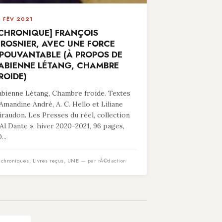
8 FÉV 2021
CHRONIQUE] FRANÇOIS
ROSNIER, AVEC UNE FORCE
POUVANTABLE (À PROPOS DE
ABIENNE LÉTANG, CHAMBRE
ROIDE)
abienne Létang, Chambre froide. Textes
’Amandine André, A. C. Hello et Liliane
iraudon. Les Presses du réel, collection
 Al Dante », hiver 2020-2021, 96 pages,
...
n
chroniques
,
Livres reçus
,
UNE
— par rÃ©daction