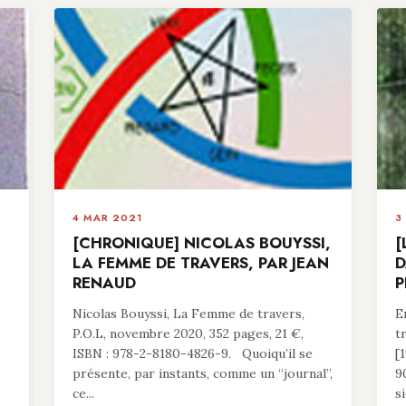
4 MAR 2021
3
[CHRONIQUE] NICOLAS BOUYSSI,
[
LA FEMME DE TRAVERS, PAR JEAN
D
RENAUD
P
Nicolas Bouyssi, La Femme de travers,
E
P.O.L, novembre 2020, 352 pages, 21 €,
t
ISBN : 978-2-8180-4826-9. Quoiqu’il se
[
présente, par instants, comme un “journal”,
9
ce...
si