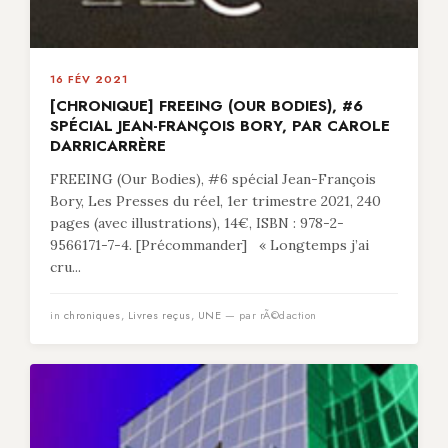
16 FÉV 2021
[CHRONIQUE] FREEING (OUR BODIES), #6
SPÉCIAL JEAN-FRANÇOIS BORY, PAR CAROLE
DARRICARRÈRE
FREEING (Our Bodies), #6 spécial Jean-François
Bory, Les Presses du réel, 1er trimestre 2021, 240
pages (avec illustrations), 14€, ISBN : 978-2-
9566171-7-4. [Précommander] « Longtemps j’ai
cru...
in
chroniques
,
Livres reçus
,
UNE
— par rÃ©daction