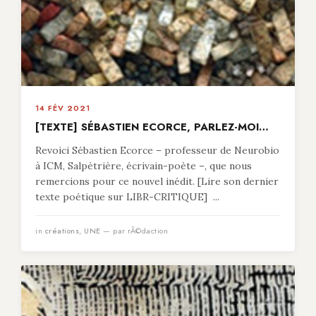
14 FÉV 2021
[TEXTE] SÉBASTIEN ECORCE, PARLEZ-MOI…
Revoici Sébastien Ecorce – professeur de Neurobio
à ICM, Salpètrière, écrivain-poète –, que nous
remercions pour ce nouvel inédit. [Lire son dernier
texte poétique sur LIBR-CRITIQUE] ...
in
créations
,
UNE
— par rÃ©daction