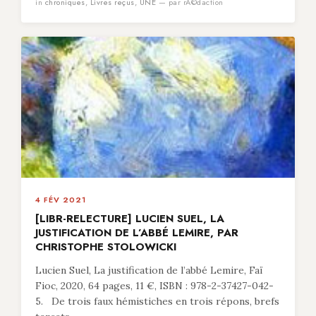
in
chroniques
,
Livres reçus
,
UNE
— par rÃ©daction
4 FÉV 2021
[LIBR-RELECTURE] LUCIEN SUEL, LA
JUSTIFICATION DE L’ABBÉ LEMIRE, PAR
CHRISTOPHE STOLOWICKI
Lucien Suel, La justification de l’abbé Lemire, Faï
Fioc, 2020, 64 pages, 11 €, ISBN : 978-2-37427-042-
5. De trois faux hémistiches en trois répons, brefs