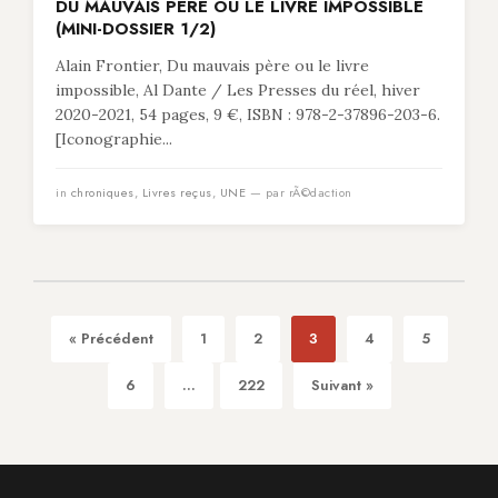
DU MAUVAIS PÈRE OU LE LIVRE IMPOSSIBLE
(MINI-DOSSIER 1/2)
Alain Frontier, Du mauvais père ou le livre
impossible, Al Dante / Les Presses du réel, hiver
2020-2021, 54 pages, 9 €, ISBN : 978-2-37896-203-6.
[Iconographie...
in
chroniques
,
Livres reçus
,
UNE
— par rÃ©daction
« Précédent
1
2
3
4
5
6
...
222
Suivant »