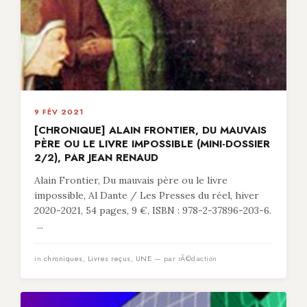
9 FÉV 2021
[CHRONIQUE] ALAIN FRONTIER, DU MAUVAIS
PÈRE OU LE LIVRE IMPOSSIBLE (MINI-DOSSIER
2/2), PAR JEAN RENAUD
Alain Frontier, Du mauvais père ou le livre
impossible, Al Dante / Les Presses du réel, hiver
2020-2021, 54 pages, 9 €, ISBN : 978-2-37896-203-6.
...
in
chroniques
,
Livres reçus
,
UNE
— par rÃ©daction