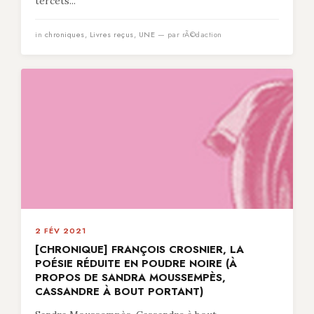
tercets...
in
chroniques
,
Livres reçus
,
UNE
— par rÃ©daction
2 FÉV 2021
[CHRONIQUE] FRANÇOIS CROSNIER, LA
POÉSIE RÉDUITE EN POUDRE NOIRE (À
PROPOS DE SANDRA MOUSSEMPÈS,
CASSANDRE À BOUT PORTANT)