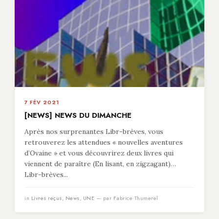
7 FÉV 2021
[NEWS] NEWS DU DIMANCHE
Après nos surprenantes Libr-brèves, vous
retrouverez les attendues « nouvelles aventures
d’Ovaine » et vous découvrirez deux livres qui
viennent de paraître (En lisant, en zigzagant)…
Libr-brèves...
in
Livres reçus
,
News
,
UNE
— par Fabrice Thumerel