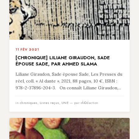
11 FÉV 2021
[CHRONIQUE] LILIANE GIRAUDON, SADE
ÉPOUSE SADE, PAR AHMED SLAMA
Liliane Giraudon, Sade épouse Sade, Les Presses du
réel, coll. « Al dante », 2021, 88 pages, 10 €, ISBN :
978-2-37896-204-3. On connaît Liliane Giraudon,...
in
chroniques
,
Livres reçus
,
UNE
— par rÃ©daction