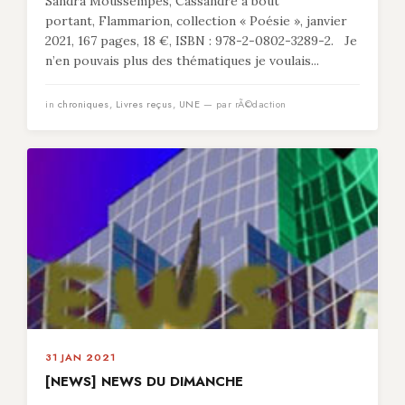
Sandra Moussempès, Cassandre à bout
portant, Flammarion, collection « Poésie », janvier
2021, 167 pages, 18 €, ISBN : 978-2-0802-3289-2. Je
n’en pouvais plus des thématiques je voulais...
in
chroniques
,
Livres reçus
,
UNE
— par rÃ©daction
31 JAN 2021
[NEWS] NEWS DU DIMANCHE