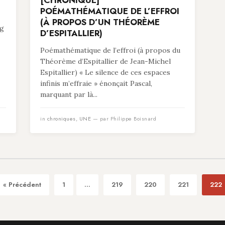
[CHRONIQUE]
POÉMATHÉMATIQUE DE L’EFFROI
(À PROPOS D’UN THÉORÈME
ng
D’ESPITALLIER)
Poémathématique de l’effroi (à propos du
Théorème d’Espitallier de Jean-Michel
Espitallier) « Le silence de ces espaces
infinis m’effraie » énonçait Pascal,
marquant par là...
in
chroniques
,
UNE
— par Philippe Boisnard
« Précédent
1
...
219
220
221
222