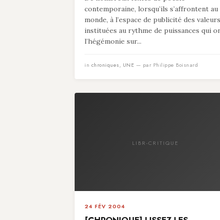
contemporaine, lorsqu’ils s’affrontent au
monde, à l’espace de publicité des valeur
instituées au rythme de puissances qui o
l’hégémonie sur...
in
chroniques
,
UNE
— par Philippe Boisnard
LIBR-CRITIQUE
24 FÉV 2004