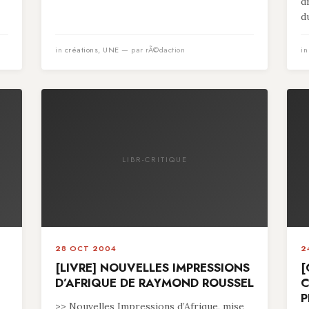
d
du
in
créations
,
UNE
— par rÃ©daction
i
LIBR-CRITIQUE
28 OCT 2004
2
[LIVRE] NOUVELLES IMPRESSIONS
[
D’AFRIQUE DE RAYMOND ROUSSEL
C
P
>> Nouvelles Impressions d’Afrique, mise