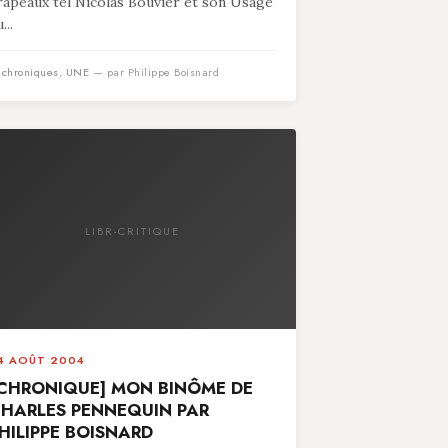
rapeaux tel Nicolas Bouvier et son Usage
...
n
chroniques
,
UNE
— par Philippe Boisnard
LIBR-CRITIQUE
4 AOÛT 2004
CHRONIQUE] MON BINÔME DE
HARLES PENNEQUIN PAR
HILIPPE BOISNARD