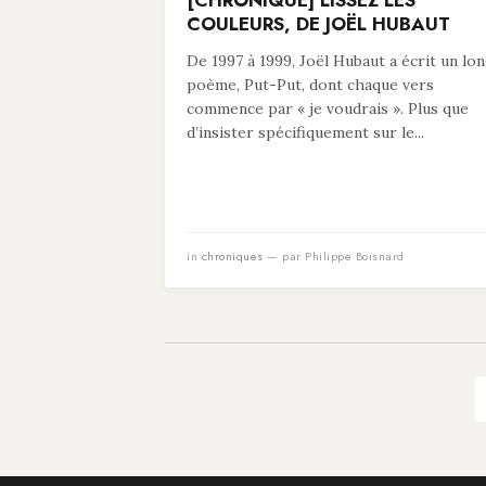
[CHRONIQUE] LISSEZ LES
COULEURS, DE JOËL HUBAUT
De 1997 à 1999, Joël Hubaut a écrit un lo
poème, Put-Put, dont chaque vers
commence par « je voudrais ». Plus que
d’insister spécifiquement sur le...
in
chroniques
— par Philippe Boisnard