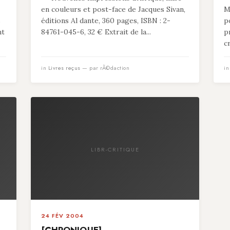
en couleurs et post-face de Jacques Sivan,
M
s
éditions Al dante, 360 pages, ISBN : 2-
p
nt
84761-045-6, 32 € Extrait de la...
p
c
in
Livres reçus
— par rÃ©daction
i
LIBR-CRITIQUE
24 FÉV 2004