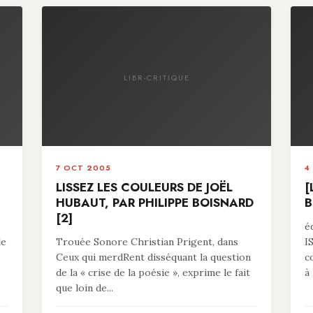
LIBR-CRITIQUE
7 OCT 2005
4
LISSEZ LES COULEURS DE JOËL
[
HUBAUT, PAR PHILIPPE BOISNARD
B
[2]
é
le
Trouée Sonore Christian Prigent, dans
I
Ceux qui merdRent disséquant la question
c
de la « crise de la poésie », exprime le fait
à 
que loin de...