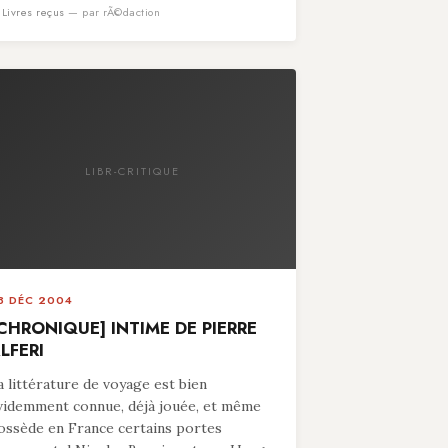
n
Livres reçus
— par rÃ©daction
LIBR-CRITIQUE
8 DÉC 2004
CHRONIQUE] INTIME DE PIERRE
LFERI
a littérature de voyage est bien
videmment connue, déjà jouée, et même
ossède en France certains portes