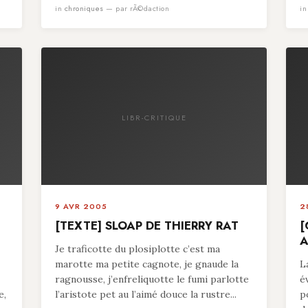
in
chroniques
— par rÃ©daction
i
LIBR-CRITIQUE
9 AVR 2005
2
[TEXTE] SLOAP DE THIERRY RAT
[
A
Je traficotte du plosiplotte c’est ma
marotte ma petite cagnote, je gnaude la
L
ragnousse, j’enfreliquotte le fumi parlotte
é
e,
l’aristote pet au l’aimé douce la rustre...
p