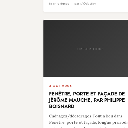
in
chroniques
— par rÃ©daction
LIBR-CRITIQUE
3 OCT 2005
FENÊTRE, PORTE ET FAÇADE DE
JÉRÔME MAUCHE, PAR PHILIPPE
BOISNARD
Cadrages/décadrages Tout a lieu dans
Fenêtre, porte et façade, longue prosodi